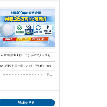
ど★車通勤OK★郡山市からのアクセスも良
当 ＊皆勤
mの場合、月1万2900円
平均
詳細を見る