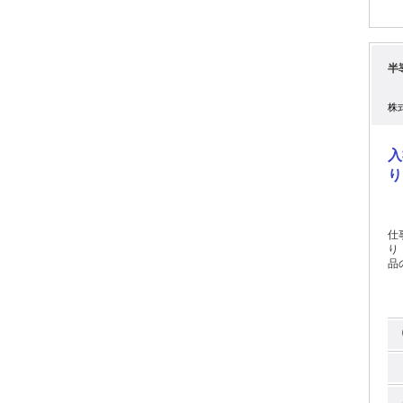
半
株
入
り
仕
り！長期安
品の
品
━━
決めら
めた先
め♪ 【新生活応援します！】 ■入社祝金合計30万円支給！ 入社日
週間後に
達と
なん
家電付き