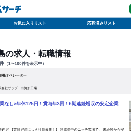
お気に入りリスト
応募済みリスト
島
の求人・転職情報
件
（
1
〜
100
件を表示中）
刷機オペレーター
式会社ザップ 白河加工場
業なし×年休125日！賞与年3回！6期連続増収の安定企業
事内容 【業績好調につき社員募集！】 急成長中のニッチ市場で、 未経験から安