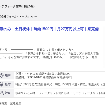
ーチフォーク作業(日勤のみ)
達と応募OK 学歴不問 研修あり 高収入 禁煙・分煙 車通勤OK 長期 残業月20時間
お気軽に下記応募フォームから ご
ください！ ２、採用担当より追ってご連絡を いたしますので面談日時を調整
式会社フォーカルエージェンシー
！ ３、スタッフ登録を兼ねた 面談と職場見学を行います！ ４、入社が決ま
事務所にて 入社手続きを行います！ ５、お仕事スタート！！ ご不明点
ざいましたら お気軽にお問合せくださいませ。 〒961-0908 福島県白河市大
勤のみ｜土日祝休｜時給1500円｜月27万円以上可｜寮完備
町12番地1 駅前田部井ビル2F 株式会社 NCI 白河支店 電話番号：0120-744-555
通話料金はかかりません） （※お電話にてご応募の際は 「求人サイトを見て」
お伝えください!） 一般労働者派遣事業許可番号：派07-300732 職業紹介事業許
号：07-ユ-300310
内容 ╭━━━━━━━━╮ 夜勤なし！ 長く働きたい方へ
━━━━╯ 「夜勤から日勤へ切り替えたい」 「生活リズムを整えて働
めです。 勤務は日勤のみ。 土日祝休みだから、 無理な
て長く働けます。 リーチフォークリフトの経験を活かしながら、 腰を据
ける人気のお仕事です。 ＜仕事内容＞ 物流倉庫内での リーチフォークリフ
お任せします。 ・リーチフォークリフトでの入出庫作業 ・商品の運搬・
納 ・ハンドリフトでの庫内搬送 ・倉庫内の整理整頓 ・その他付随する軽作業 作
交通・アクセス 泉崎駅〜車8分／車通勤OK
場所
手順が決まっているため、 経験を活かしながらスムーズに作業できます。 慌た
[勤務地：〒969-0101福島県西白河郡泉崎村]
しく走り回るような環境ではなく、 一つひとつ丁寧に進められる職場です。
夜勤なし！日勤固定で生活リズムも安定！ ✔ 土日祝
時給1,500円 給与詳細 基本給：時給 1500円 ※週・前払
給与
み＆年間休日120日程度！ ✔ 月収27万円以上可能！ ✔ リーチフォーク経験を活
せる！ ✔ 寮費補助あり！新生活も安心！ ✔ 正社員登用制度あり！ ✔ 入社祝い金
求めている人材 ・フォークリフト免許必須 ・リーチフォークリフト経験者優
対象
円支給！（規定あり） ===== ＜履歴書不要！私服OKのJobs Fair開催中＞
決められた手順に沿って進めるため、 これまでの経験を活かしながらスムーズに働け
ブランクがあっても大丈夫？」 「実際の作業内容を知りたい」 そんな不安や質
め＞ ✔ 夜勤から日勤へ切り替えたい方 ✔ 長く安定して働きたい方 ✔
軽に相談できるJobs Fairです。 ✔ 選考ではありません ✔ 話を聞くだけでも
用形態：
派遣社員
✔ 土日祝休みで働きたい方 ✔ 生活リズムを整えて働きたい方 ✔ 寮付きのお仕事