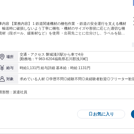
事内容 【業務内容】 1 鉄道関連機材の梱包作業 ・鉄道の安全運行を支える機材
、輸送時に破損しないよう丁寧に梱包 ・機材のサイズや形状に応じた適切な梱
資材（段ボール、緩衝材など）を使用 ・出荷先ごとに仕分けし、ラベルを貼る
 入出庫作業（倉庫内作業） ・入荷した機材を倉庫内の指定の場所
保管 ・出荷リストを確認し、該当する機材をピッキング（正確性が重要） ・倉
内での運搬作業があり、20～30kgの重量物を取り扱うこともあり 3 フォークリ
ト作業（資格保持者のみ） ・フォークリフトを使用してパレット単位で機材を
交通・アクセス 磐城淺川駅から車で4分
場所
搬 ・入出庫の際に安全確認をしながら作業を進める ・資格がない方は、資格取
[勤務地：〒963-6204福島県石川郡浅川町]
制度あり（未経験者もOK！） 4 伝票入力作業（PC作業あり） ・出荷・入
データをPCで管理 ・専用のシステムに決まったフォーマットで入力する作業が
時給1,131円 給与詳細 基本給：時給 1131円
給与
K！ 先輩社員が1人立ちまでに つきっきりで指導
♪ 〇環境面◎ キレイな工場での お仕事になります！ 働く環境抜群
求めている人材 ◎学歴不問◎経験不問◎未経験者歓迎◎フリーター歓
対象
ライベート重視派さんにも オススメのお仕事な
格者
50代の主婦さんが 多数在籍して活躍中！ 子育て世代に
きやすい環境が整っています！ ／ ・フォークリフト経験者大募
用形態：
派遣社員
 ・作業服貸与！ ・働くママさん活躍中！ ＼ -ここがポイント- ■即日スタート
！今すぐ働けます！ ■長期的に活躍できる ◇NCIのここがオススメ！◇ 《社会
入れる！》 入社日当日から加入できます♪ 《管理体制バツグン！》 一
のスタッフさんに 担当営業が付いて 就業を全力でサポート！ 《ほかにも
お気に入り
の求人あり！》 実際にお話を聞いてみて 「何か違うな・・・」と 思うと
のお仕事のご紹介も可能です！ まずはお気軽にお電話か 下のフォ
ご応募ください♪ ◇お仕事のオススメポイント◇ ・仕事内容は単純作業で
。 ・体力面に自信のある方大歓迎です。 ・職場見学随時可能 ・夜勤専属も可能
にご相談ください！ この求人以外にもみなさん