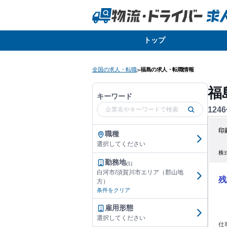
トップ
全国の求人・転職
福島の求人・転職情報
>
福
キーワード
1246
印
職種
選択してください
株
勤務地
(1)
白河市/須賀川市エリア（郡山地
残
方）
条件をクリア
雇用形態
選択してください
仕