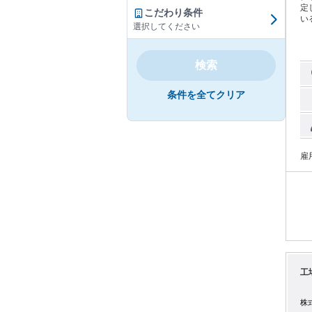
定した
こだわり条件
い
選択してください
や
が
新し
機
検索
心
取り
条件を全てクリア
イ
与は
広
ぐに馴染めま
刷や商
筒な
雇
レ
梱
す。 PCを使用した事務作業： 社内メールの返信
E
荷
す）。 ※その日の状況に合わせて
す。 ＜近年の業績＞ 2026年3月期決算 18億円 2
20
務
力して
工
の
包作
状
株