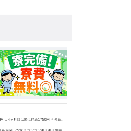
→4ヶ月目以降は時給1750円 ＊昇給制
事をお探しの方 ＊コツコツモクモク集中し