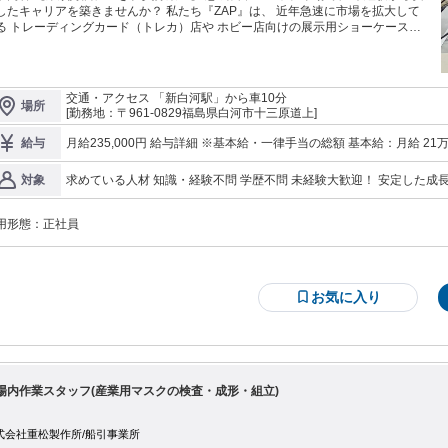
キャリアを築きませんか？ 私たち『ZAP』は、 近年急速に市場を拡大して
る トレーディングカード（トレカ）店や ホビー店向けの展示用ショーケース
、 ネット通販に欠かせない梱包資材を 独自開発・販売している会社です。 競合
少ないニッチな業界のため 業績は非常に好調で、 6期連続で過去最高売上を 更
ています！ （2026年3月期は18億円を達成） 今回は、白河加工場での「印刷
オペレーター」の募集です。 「機械の操作なんて難しそう…」という方も ご安
交通・アクセス 「新白河駅」から車10分
場所
ください！ 未経験からでも先輩社員が 丁寧にイチからお教えします。 重量物の
[勤務地：〒961-0829福島県白河市十三原道上]
扱いもなく、 コツコツと進められるお仕事です。 ★ココがポイント！★ プラ
ベート充実： 完全週休2日制！土日祝休みの年間休日125日！ 収入も安定： 賞
月給235,000円 給与詳細 ※基本給・一律手当の総額 基本給：月給 21万円 固定残業代：なし 【一律手当】 全員に
給与
なんと年3回！（前年度実績4.4ヶ月分） 安心の職場環境： 20代〜40代まで幅
一律で支払われる通勤・皆勤・家族手当金額：あり 1ヶ月あたり2万50
く活躍中。 代表をはじめフランクな方が多いので、 新しく入ったメンバーもす
金額：あり 【一律手当】 営業手当/月10,000円 自己啓発手当/月5,000円 調整手当/月10,000円 ※「営業手当」は全
求めている人材 知識・経験不問 学歴不問 未経験大歓迎！ 安定した成長企業で働きたい方 【歓迎スキル】 普通自
対象
すよ♪ ☆お仕事内容☆ 専用のプリンターを使用し、 梱包資材への印
社員に一律で支給される手当の名称であり、 営業業務をお任せするこ
動車運転免許あれば尚可（AT限定可） ・一人でメール文書作成・PDF操作が必要となりますが、 未経験者でも指
品組立などをお任せします。 印刷オペレーション業務： ダンボールや紙封
導いたします。 年齢の条件と理由：あり（例外事由3号のイ・35歳未満（長期勤続によるキャリア形成のた
どの梱包資材へ、 専用機械を使って印刷を行います。 商品の組立・検品： ト
用形態：
正社員
め））
カ用ショーケースなど、 販売商品の組立や検品を手作業で行います。 入出荷・
包作業： グループ会社の社員と協力しながら、 商品の入出荷や梱包を行いま
、発注書作成など （Word、
xcel等の基本操作、PDF操作ができればOK！ 未経験でも指導します）。 ※重い
お気に入り
物を手で運ぶような力仕事はありません （移動時はハンドリフトを使用しま
、デスクワークと 軽作業をバランスよく行いま
025年3月期決算 15億5千万円
24年3月期決算 14億円 2023年3月期決算 12億3千万円 【一日の流れ】 9：00 業
開始 AM 小ロット印刷作業 入荷商品の積み下ろし作業 （グループ会社社員と協
行います） サンプル商品の発送作業 12：00～13：00 昼食 PM 社内メール
場内作業スタッフ(産業用マスクの検査・成形・組立)
返信や発注書作成等の事務作業 印刷商品の出荷作業 入荷商品の検品・組立・梱
業 小ロット印刷作業 サンプル商品の作成作業、清掃 18：00 退勤 ※その日の
況に応じて、業務内容が変わります。
式会社重松製作所/船引事業所