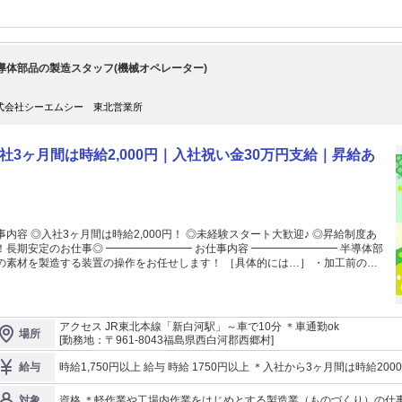
導体部品の製造スタッフ(機械オペレーター)
式会社シーエムシー 東北営業所
社3ヶ月間は時給2,000円｜入社祝い金30万円支給｜昇給あ
事内容 ◎入社3ヶ月間は時給2,000円！ ◎未経験スタート大歓迎♪ ◎昇給制度あ
定のお仕事◎ ━━━━━━━━ お仕事内容 ━━━━━━━━ 半導体部
素材を製造する装置の操作をお任せします！ ［具体的には…］ ・加工前の製
準備 ・装置への材料セット ・簡単な機械操作 ・製品の品質確認 など
━━━━━━ オススメポイント！ ━━━━━━━━ ＊社内研修あり！ 作業は
れた手順に沿って進めるので、 未経験の方も安心◎ 実際に、未経験から始
輩スタッフも多数活躍中◎ ＊重量物の取り扱いなし！ 身体への負担も少な
アクセス JR東北本線「新白河駅」～車で10分 ＊車通勤ok
場所
に3万円、入社1
[勤務地：〒961-8043福島県西白河郡西郷村]
2万円を現金支給！ 残りは会社規定により支給いたします♪ ご夫婦・お友
一緒に入社されると入社祝金が30万円⇒50万円にUP！！ ■１ルーム寮完備！
時給1,750円以上 給与 時給 1750円以上 ＊入社から3ヶ月間は時給2000円 
給与
と…礼金・敷金・寮費無料！(規定有) 寮から徒歩・自転車通勤も可能◎ 生活
度あり！ 1年後には時給1,750円⇒1,780円にUP♪ 交通費：交通費支給
のお部屋もあります ■赴任・引っ越し費用一部負担(規定有）も有り 心機
資格 ＊軽作業や工場内作業をはじめとする製造業（ものづくり）の仕
対象