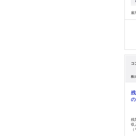
一
雇
コ
株
残
の
残
収
（リ
ほ