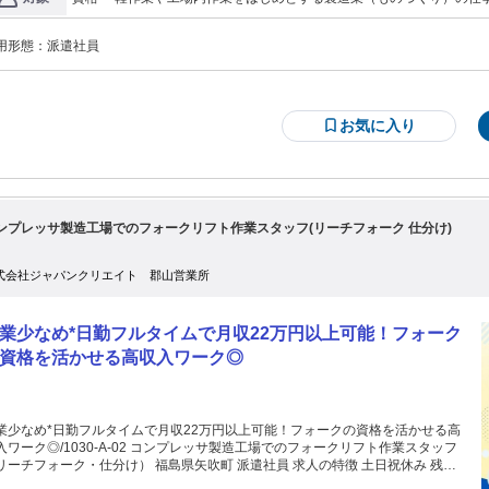
転新しいお仕事を始めたい方にピッタリ！
て作業を進めたい方 ＊未経験歓迎 年齢の条件と理由：例外事由2号・18歳以上(労働基準法61条の深夜業に従事す
るため)
用形態：
派遣社員
お気に入り
ンプレッサ製造工場でのフォークリフト作業スタッフ(リーチフォーク 仕分け)
式会社ジャパンクリエイト 郡山営業所
業少なめ*日勤フルタイムで月収22万円以上可能！フォーク
資格を活かせる高収入ワーク◎
業少なめ*日勤フルタイムで月収22万円以上可能！フォークの資格を活かせる高
入ワーク◎/1030-A-02 コンプレッサ製造工場でのフォークリフト作業スタッフ
ーチフォーク・仕分け） 福島県矢吹町 派遣社員 求人の特徴 土日祝休み 残業
ぼなし 交通費支給 冬季休暇あり 学歴不問 リモート面接 OK 職場見学可 制服あ