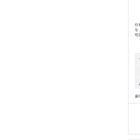
仕
を
包
作業もあり！ 2
に
庫
フ
運
得支援
荷
メイン 〇研修体制◎ 未経験でもO
してもらえます
です！ 〇しっかり土日祝休み！ プ
んです！ 〇現場には20～
も理解のある 働
雇
集！
OK
保険にすぐ
人ひとり
たくさん
ころがあれば 別
ームから
す
です。 〇気になったことは お気軽