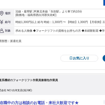
 OK 週払い OK 業務内容 【おすすめポイント】 ■社員食堂や仕出し弁当
り！ ■車通勤OK*無料駐車場あり☆ ■長期休暇があるのでプライベートも充実◎
内容】 ●製品の運搬 ・フォークリフト作業（リーチ） ・仕分け ・その他
沿線・最寄駅 JR東北本線「矢吹駅」より車で約10分
場所
コンプレッサ・真空機器製造工場での業務となります。 ※従事す
[勤務地：福島県西白河郡矢吹町]
業務の変更の範囲の詳細は面談時にお伝えします。 【勤務先のご紹介】 圧縮
や真空ポンプの製造をされています。 創業して90年以上経つ歴史のある企業
時給1,300円以上 給与 時給：1,300円 〜 【時給】1,300円 【月収
給与
、 常に変化する市場の需要に合わせた製品づくりに 取り組まれています。 ※当
含む） ※交通費上限40,000円/月まで支給 ・公共交通機関の場合は1ヶ月分の定期代支給 ・車・バイクの場合は
が雇用する派遣スタッフとして派遣先で勤務いただきます 職種 コンプレッサ製
1km10円として通勤距離により支給 試用期間 試用期間：なし
対象
工場でのフォークリフト作業スタッフ（リーチフォーク・仕分け） 雇用形態 派
遣社員 勤務体系 固定時間制 勤務先事業内容 労働者派遣業
用形態：
派遣社員
お気に入り
道系機材のフォークリフト作業員兼梱包作業員
式会社 NCI 白河支店(浅川町)
在職中の方は相談のお電話・来社大歓迎です★