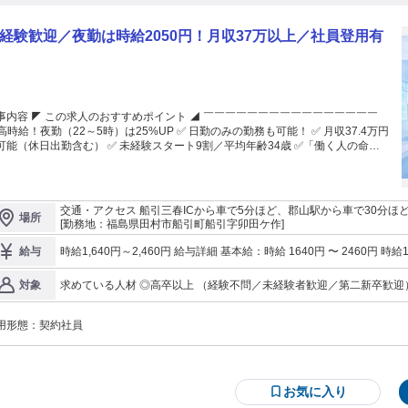
経験歓迎／夜勤は時給2050円！月収37万以上／社員登用有
事内容 ◤ この求人のおすすめポイント ◢ ￣￣￣￣￣￣￣￣￣￣￣￣￣￣￣￣
 高時給！夜勤（22～5時）は25%UP ✅ 日勤のみの勤務も可能！ ✅ 月収37.4万円
可能（休日出勤含む） ✅ 未経験スタート9割／平均年齢34歳 ✅「働く人の命を
る」産業用マスク製造 ✅ 創業100年以上の安定企業で待遇も充実 ◤ 電話でのお
い合わせはこちら ◢ ￣￣￣￣￣￣￣￣￣￣￣￣￣￣￣￣￣ ⇒ 0247-82-
採用担当）まで ◤ お仕事内容 ◢ ￣￣￣￣￣￣￣￣ 工場内で、産業用マス
フィルタの製造業務をお任せします！ ※産業用マスク…工場や建設現場など
交通・アクセス 船引三春ICから車で5分ほど、郡山駅から車で30分ほ
場所
 粉じんや有害ガスから守る、呼吸用保護具。 ＜具体的な業務＞ ■品質検査：
い職場です！
[勤務地：福島県田村市船引町船引字卯田ケ作]
れてくる製品の目視チェック ■成形加工：金型を使ったマスク本体の成形 ■組立
フィルタ等の部品取り付け ※配属は、適性や人員状況に応じて決定。 ※コ
時給1,640円～2,460円 給与詳細 基本給：時給 1640円 〜 2460円 時給1640円以上 ◎夜勤（22時～翌5時）は時給
給与
・手順通りに進める作業が中心！ ◤ 未経験でも安心の理由 ◢ ￣￣￣￣￣￣
25％UP ⇒ 時給2050円 （休日出勤はさらに時給25％UPで合計50％割増！） ＜その他手当＞ ＊残業手
￣￣￣￣￣￣ ◎現在9割以上が未経験スタート！ ◎作業はマニュアルに沿って
手当3000円 ＊交通費規定支給（上限3万1600円） └支給例：片道25k
求めている人材 ◎高卒以上 （経験不問／未経験者歓迎／第二新卒歓迎） ＝＝＝＝＝＝＝＝＝＝＝＝＝＝ ・
対象
得！ ◎チーム作業中心で先輩がフォロー！ ◎業界パイオニアで安定の経営基
年齢34歳 ・女性比率35％ ＝＝＝＝＝＝＝＝＝＝＝＝＝＝
「安定して働きたい」 そんな方
選ばれています。
用形態：
契約社員
お気に入り