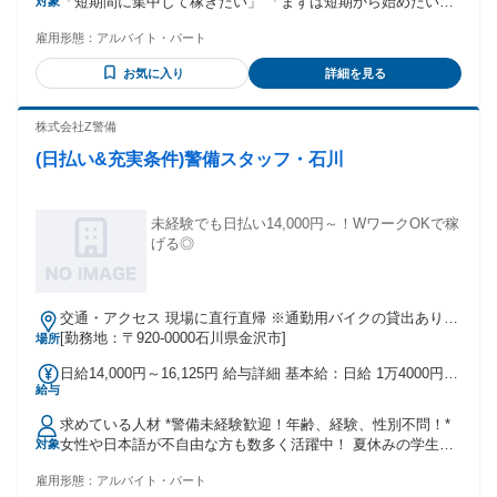
「短期間に集中して稼ぎたい」 「まずは短期から始めたい」
対象
「学校が休みの日だけ働きたい」 「他バイトとWワークした
雇用形態：
アルバイト・パート
い」 …等の希望も大歓迎◎ ◆10代活躍中 ◆20代活躍中
お気に入り
詳細を見る
株式会社Z警備
(日払い&充実条件)警備スタッフ・石川
未経験でも日払い14,000円～！WワークOKで稼
げる◎
交通・アクセス 現場に直行直帰 ※通勤用バイクの貸出あり
※交通費支給
[勤務地：〒920-0000石川県金沢市]
場所
日給14,000円～16,125円 給与詳細 基本給：日給 1万4000円
給与
〜 1万6125円 固定残業代：なし 【一律手当】 全員に一律で
支払われる通勤・皆勤・家族手当金額：なし 全員に一律で支
求めている人材 *警備未経験歓迎！年齢、経験、性別不問！*
払われるその他手当金額：なし *＼頑張り次第で日給17000円
女性や日本語が不自由な方も数多く活躍中！ 夏休みの学生や
対象
のスタッフも✌各種手当充実↓／* 日勤だけだもどんどん昇
就職までのつなぎの大学生も大歓迎✨️ 主婦やWワーカーの方
給！ ※交通費、各種手込の日給表記です。 *＜スキルアップ
雇用形態：
アルバイト・パート
も多数在籍！シニアの方も応募可能♪ *⭐️ もちろん経験者は、
手当（一例）＞* ・資格手当：+500円/日 ・リーダー手当：