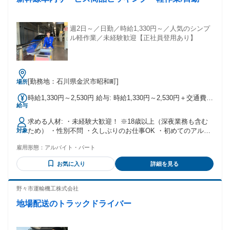
週2日～／日勤／時給1,330円～／人気のシンプ
ル軽作業／未経験歓迎【正社員登用あり】
[勤務地：石川県金沢市昭和町]
場所
時給1,330円～2,530円 給与: 時給1,330円～2,530円＋交通費
給与
5:00～7:00 時給2,530円（早朝手当込み） 7:00～22:00 時
給1,330円 22:00～24:00 時給1,729円（深夜割増込み） ・交
求める人材: ・未経験大歓迎！ ※18歳以上（深夜業務も含む
通費支給 電車代全額支給（新幹線・特急除く） バス代全額支
ため） ・性別不問 ・久しぶりのお仕事OK ・初めてのアルバ
対象
給 自動車通勤：距離に応じた金額支給 ◆試用期間2ヶ月あり
イトも歓迎！ ・土日できる方歓迎！ ・長期勤務可能な方歓
（同条件）
雇用形態：
アルバイト・パート
迎！ ★20代・30代・40代・50代・60代が活躍中
お気に入り
詳細を見る
野々市運輸機工株式会社
地場配送のトラックドライバー