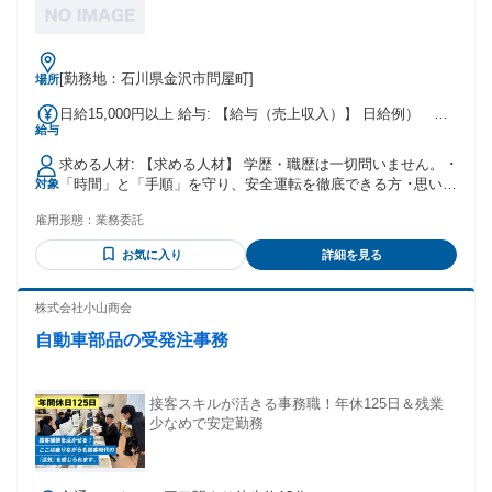
[勤務地：石川県金沢市問屋町]
場所
日給15,000円以上 給与: 【給与（売上収入）】 日給例）
給与
15,000円 ※研修期間中は8,500円 月給例） 15,000円×22日
×80％＝264,000円（税別） ※総売上より手数料等を控除させ
求める人材: 【求める人材】 学歴・職歴は一切問いません。 ･
ていただいた実際の手取額の目安になります
「時間」と「手順」を守り、安全運転を徹底できる方 ･思い込
対象
みで判断せず、不明な点はすぐに確認できる誠実な方 ･普通免
雇用形態：
業務委託
許（AT限定可）をお持ちの方
お気に入り
詳細を見る
株式会社小山商会
自動車部品の受発注事務
接客スキルが活きる事務職！年休125日＆残業
少なめで安定勤務