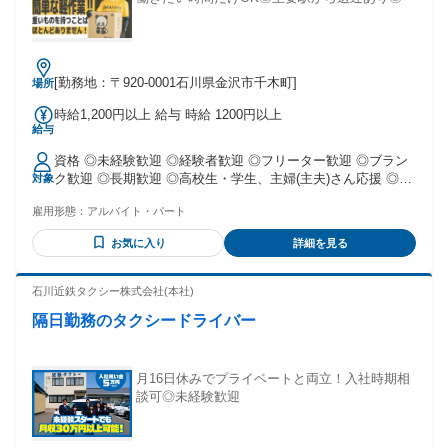
・ハローワークでしっかり稼げるお仕事が見つからなかった
という方も応援。
[勤務地：〒920-0001石川県金沢市千木町]
場所
時給1,200円以上 給与 時給 1200円以上
給与
資格 ◎未経験歓迎 ◎経験者歓迎 ◎フリーター歓迎 ◎ブラン
ク歓迎 ◎長期歓迎 ◎高校生・学生、主婦(主夫)さん応援 ◎W
対象
ワーク、扶養内希望の方も活躍中。 ◎20代～60代と幅広い年
雇用形態：
アルバイト・パート
齢層の方が活躍中♪ 【こんな方からのご応募お待ちしていま
す】 ・食品関連倉庫内作業・自動車製造・航空機製造・金型
お気に入り
詳細を見る
製造・食品製造・工場内作業・検査・検品・ライン作業・軽
作業・ピッキング・梱包・引越しなどの軽作業アルバイトの
お仕事に興味がある方 ・飲食店（居酒屋・ファミレス・カフ
石川近鉄タクシー株式会社(本社)
ェ・喫茶店・焼肉・ラーメン）・接客・販売・事務・介護・
隔日勤務のタクシードライバー
土木作業員・建築作業員・現場作業員・警備員などから未経
験OKのお仕事へ転職を考えている方 ・しっかり稼げるお仕事
をお探しの方 ・正社員、アルバイト・パート、契約社員、非
常勤、短期など雇用形態や働き方問わず軽作業のお仕事をお
月16日休みでプライベートと両立！入社時期相
探しの方 ・土日祝休みから平日も休めるお仕事をお探しの方
談可◎未経験歓迎
・ハローワークでしっかり稼げるお仕事が見つからなかった
という方も応援。