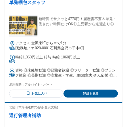
単発梱包スタッフ
リーター歓迎 #転勤なし #制服貸与 #髪型・髪色自由 #研修あ
り #服装自由 #ひげOK #友達と応募OK #履歴書不要
短時間でサクッと4770円！履歴書不要＆単発・
働きたい時間だけOK◎主要駅から送迎あり◎
アクセス 金沢東ICから車で1分
[勤務地：〒920-0001石川県金沢市千木町]
場所
時給1,060円以上 給与 時給 1060円以上
給与
資格 ◎未経験歓迎 ◎経験者歓迎 ◎フリーター歓迎 ◎ブラン
ク歓迎 ◎長期歓迎 ◎高校生・学生、主婦(主夫)さん応援 ◎W
対象
ワーク、扶養内希望の方も活躍中。 ◎20代～60代と幅広い年
雇用形態：
アルバイト・パート
齢層の方が活躍中♪ 【こんな方からのご応募お待ちしていま
す】 ・食品関連倉庫内作業・自動車製造・航空機製造・金型
お気に入り
詳細を見る
製造・食品製造・工場内作業・検査・検品・ライン作業・軽
作業・ピッキング・梱包・引越しなどの軽作業アルバイトの
お仕事に興味がある方 ・飲食店（居酒屋・ファミレス・カフ
北陸日本海油送株式会社(金沢支店)
ェ・喫茶店・焼肉・ラーメン）・接客・販売・事務・介護・
運行管理者補助
土木作業員・建築作業員・現場作業員・警備員などから未経
験OKのお仕事へ転職を考えている方 ・しっかり稼げるお仕事
をお探しの方 ・正社員、アルバイト・パート、契約社員、非