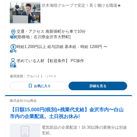
常勤、短期など雇用形態や働き方問わず軽作業のお仕事をお
伏木海陸グループで安定！長く働ける職場★
探しの方 ・土日祝休みから平日も休めるお仕事をお探しの方
・ハローワークでしっかり稼げるお仕事が見つからなかった
という方も応援。
交通・アクセス 南新保町から車で10分
[勤務地：石川県金沢市大野町]
場所
時給1,200円以上 給与詳細 基本給：時給 1200円 〜
給与
求めている人材 【歓迎条件】 PC操作
対象
雇用形態：
アルバイト・パート
お気に入り
詳細を見る
株式会社小山商会
【日額15,000円(税別)+残業代支給】金沢市内〜白山
市内の企業配送。土日祝お休み!
電気部品の企業配送！16:30以降の業務分は別途
支給。