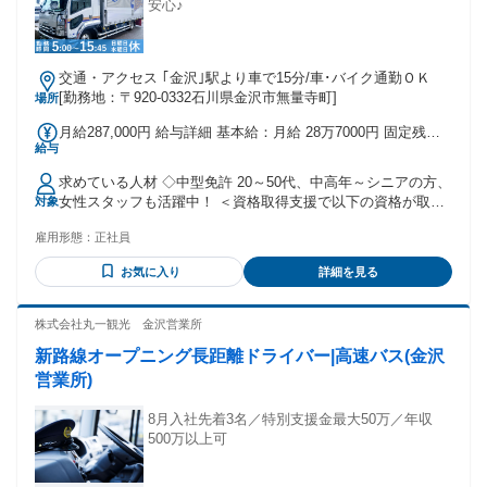
安心♪
交通・アクセス ｢金沢｣駅より車で15分/車･バイク通勤ＯＫ
[勤務地：〒920-0332石川県金沢市無量寺町]
場所
月給287,000円 給与詳細 基本給：月給 28万7000円 固定残業
給与
代：あり 【一律手当】 全員に一律で支払われる通勤・皆勤・
家族手当金額：あり 全員に一律で支払われるその他手当金
求めている人材 ◇中型免許 20～50代、中高年～シニアの方、
額：あり 【 総額 】287,143円 基本給：176,500円（1日7.5時
女性スタッフも活躍中！ ＜資格取得支援で以下の資格が取得
対象
間勤務分） 通勤手当：4,200円（自宅から10㎞まで、以降10
可能！＞ リフト免許､運行管理者、衛生管理者､倉庫管理主任
㎞ごとに加算有り） 固定残業代：76,372円（60時間分の固定
雇用形態：
正社員
者等 初めて大型免許取得された方、取得してから長らく運転
残業代） 物価調整手当：30,071円 ※上記規定時間以上の残業
経験の無い方も歓迎！ 先輩ドライバーが長期間同乗指導しま
時は追加で残業代支給 ※もっと稼ぎたいという方には、休日
お気に入り
詳細を見る
す（1か月～最大3か月）
の単発業務も実施可能！ ※1年間無事故だった方には無事故手
当も支給！ 毎週水曜休みの勤務の場合は、総額 325,674円 も
株式会社丸一観光 金沢営業所
可能！ 基本給：190,000円（1日7.5時間勤務分） 通勤手当：
4,200円（自宅から10㎞まで、以降10㎞ごとに加算有り） 固
新路線オープニング長距離ドライバー|高速バス(金沢
定残業代：82,213円（60時間分の固定残業代） 物価調整手
営業所)
当：16,444円 その他手当：32,817円 稼ぎたい方はこちらの勤
務も可能です。
8月入社先着3名／特別支援金最大50万／年収
500万以上可