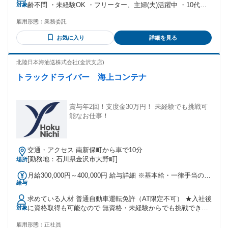
齢不問 ・未経験OK ・フリーター、主婦(夫)活躍中 ・10代～
対象
整できます! ※高収入と自由な暮らしの実現も!
中高年層まで幅広く活躍 ・女性スタッフ多数活躍中
雇用形態：
業務委託
お気に入り
詳細を見る
北陸日本海油送株式会社(金沢支店)
トラックドライバー 海上コンテナ
賞与年2回！支度金30万円！ 未経験でも挑戦可
能なお仕事！
交通・アクセス 南新保町から車で10分
[勤務地：石川県金沢市大野町]
場所
月給300,000円～400,000円 給与詳細 ※基本給・一律手当の総
給与
額 基本給：月給 21万8000円 〜 29万2700円 固定残業代：な
し 【一律手当】 全員に一律で支払われる通勤・皆勤・家族手
求めている人材 普通自動車運転免許（AT限定不可） ★入社後
当金額：なし 全員に一律で支払われるその他手当金額：あり
に資格取得も可能なので 無資格・未経験からでも挑戦できる
対象
1ヶ月あたり8万2000円 〜 10万7300円 手当：家族手当(配偶者
★ ※資格取得支援は大型免許、けん引免許、危険物取扱者の
6,000円・第1子2,500円・第2子以下2,200円)、 通勤手当 実費
雇用形態：
正社員
み ※マニュアル運転免許は対象外 年齢の条件と理由：あり