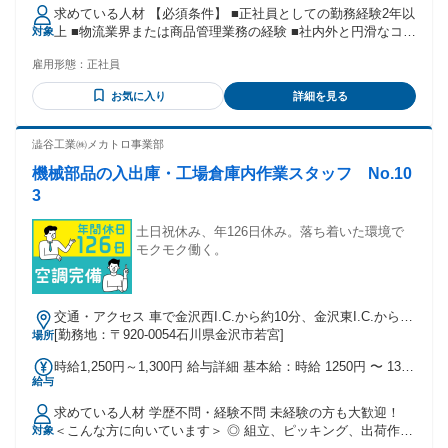
【一律手当】 全員に一律で支払われる通勤・皆勤・家族手当
求めている人材 【必須条件】 ■正社員としての勤務経験2年以
金額：なし 全員に一律で支払われるその他手当金額：あり 1
上 ■物流業界または商品管理業務の経験 ■社内外と円滑なコミ
対象
ヶ月あたり1万5000円 〜 2万5000円 月給 25万円 〜 30万円 賞
ュニケーションが取れる方 【歓迎条件】 ■物流センター勤務
与年3回（夏・冬・決算賞与） ※昨年度実績4.5ヶ月分 初年度
雇用形態：
正社員
経験 ■在庫管理経験 ■発送管理経験 ■倉庫管理経験 ■業務改善
想定年収：400万～500万 ※上記給与は残業代含む（月15時
経験 ■リーダー経験 ■マネジメント経験 【こんな方にピッタ
間)
お気に入り
詳細を見る
リ】 ■物流の流れを考えることが好き ■効率化や改善提案が好
き ■チームで仕事を進めることが好き ■リーダーを目指したい
■成長企業でキャリアアップしたい ■ブランド品に興味がある
澁谷工業㈱メカトロ事業部
機械部品の入出庫・工場倉庫内作業スタッフ No.10
3
土日祝休み、年126日休み。落ち着いた環境で
モクモク働く。
交通・アクセス 車で金沢西I.C.から約10分、金沢東I.C.から約
15分
[勤務地：〒920-0054石川県金沢市若宮]
場所
時給1,250円～1,300円 給与詳細 基本給：時給 1250円 〜 1300
給与
円
求めている人材 学歴不問・経験不問 未経験の方も大歓迎！
＜こんな方に向いています＞ ◎ 組立、ピッキング、出荷作業
対象