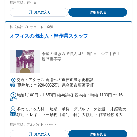
０トン長距離：490万円（月給＋賞与）
雇用形態：
正社員
理由：あり（55歳以下（例外事由3号のイ・長期勤続によるキ
ャリア形成のため））
お気に入り
詳細を見る
株式会社プロサポート 金沢
オフィスの搬出入・軽作業スタッフ
希望の働き方で収入UP｜週1日～シフト自由｜
履歴書不要
交通・アクセス 現場への直行直帰は要相談
[勤務地：〒920-0052石川県金沢市薬師堂町]
場所
時給1,100円～1,650円 給与詳細 基本給：時給 1100円 〜 1650
給与
円 毎週金曜日が給料日！
求めている人材 ・短期・単発・ダブルワーク歓迎 ・未経験大
歓迎 ・レギュラー勤務（週4、5日）大歓迎 ・作業経験者大歓
対象
迎 ・1日からOK ・お友達同士での応募もOK ・正社員登用あ
雇用形態：
アルバイト・パート
り
お気に入り
詳細を見る