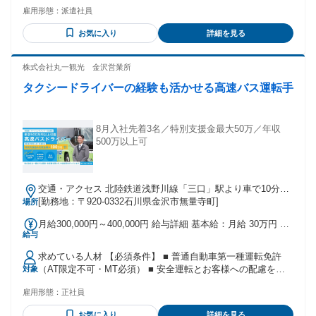
などの経験を活かしたい方 ◎ 安定した老舗企業で、長く働け
雇用形態：
派遣社員
る環境を求めている方 ◎ コツコツ取り組む作業や、細かな確
認が得意な方 ◎ モクモクと作業を進める仕事が好きな方
お気に入り
詳細を見る
株式会社丸一観光 金沢営業所
タクシードライバーの経験も活かせる高速バス運転手
8月入社先着3名／特別支援金最大50万／年収
500万以上可
交通・アクセス 北陸鉄道浅野川線「三口」駅より車で10分、
JR金沢駅より車で15分
[勤務地：〒920-0332石川県金沢市無量寺町]
場所
月給300,000円～400,000円 給与詳細 基本給：月給 30万円 〜
給与
40万円 固定残業代：なし 【一律手当】 全員に一律で支払わ
れる通勤・皆勤・家族手当金額：なし 全員に一律で支払われ
求めている人材 【必須条件】 ■ 普通自動車第一種運転免許
るその他手当金額：なし 乗車回数により変動／年収500万円
（AT限定不可・MT必須） ■ 安全運転とお客様への配慮を大
対象
以上を見込めます ■ 月給：30〜40万円（乗車回数により変
切にできる方 【歓迎する経験】 ■ 高速路線バス・観光バスの
動） ■ 賞与：年2回 ■ 昇給：年1回（人事評価による） ■ 諸手
雇用形態：
正社員
運転経験 ■ 長距離運転に慣れている方 ■ 夜勤・深夜勤務のご
当：深夜手当／宿泊手当／家族手当／勤続手当／通勤手当／
経験 ■ トラックドライバー・配送ドライバーからの転身を考
資格取得手当／食事補助／お正月手当／子ども入学祝い金 ■
お気に入り
詳細を見る