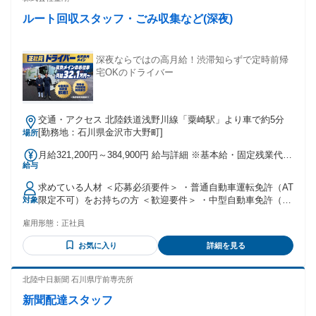
月) ◆役職手当(主任以上/1万5000円～10万円/月) ◆資格手当
思います。 どうしても必要だから 「呼ばないといけない！」
(3000円～5000円) └例：玉掛け資格 5000円/月 ◆交通費(上限1
ルート回収スタッフ・ごみ収集など(深夜)
という 緊急事態の際に、我々は出動します。 車のトラブルが
万8000円/月) ※自宅からの距離に応じて支給 など、手当多数
発生して、駆け付けた際には 必ずと言って良いほど困ってい
あり！
る状況です。 不安いっぱいで心細い中、 到着するだけで「あ
りがとう」を頂けます。 出来るだけ早くお客様のお困りごと
深夜ならではの高月給！渋滞知らずで定時前帰
を 解決し、人を助けられた時に、 この仕事のやりがいに繋が
宅OKのドライバー
ります。 『仕事を通じて人の役に立ちたい』 自然とそれが実
感できるお仕事です！ 年齢の条件と理由：あり（例外事由1
号・64歳未満(定年のため)）
交通・アクセス 北陸鉄道浅野川線「粟崎駅」より車で約5分
[勤務地：石川県金沢市大野町]
場所
月給321,200円～384,900円 給与詳細 ※基本給・固定残業代・
給与
一律手当の総額 基本給：月給 22万5000円 〜 27万円 固定残業
代：あり 1ヶ月あたり6万7700円 〜 8万900円（固定残業時
求めている人材 ＜応募必須要件＞ ・普通自動車運転免許（AT
間：1ヶ月あたり40時間） 固定残業時間を超えた勤務時間に
限定不可）をお持ちの方 ＜歓迎要件＞ ・中型自動車免許（8t
対象
ついては別途残業代を支給する 【一律手当】 全員に一律で支
限定不可）をお持ちの方 ※中型免許以上をすでにお持ちの方
払われる通勤・皆勤・家族手当金額：なし 全員に一律で支払
雇用形態：
正社員
には「入社祝い金」を支給します。支給金額：10万円（条件
われるその他手当金額：あり 1ヶ月あたり2万8500円 〜 3万
あり） ・夜間ドライバー、トラック運転手などの実務経験が
4000円 ・昇給：あり（前年度実績：1月あたり1,800円〜
お気に入り
詳細を見る
ある方歓迎 ＜向いているタイプ＞ ・夜型の生活スタイルが得
2,500円） ・賞与：あり（年2回、前年度実績：計2.20ヶ月
意な方、または抵抗がない方 ・静かで道路が空いている時間
分） ・通勤手当：実費支給（上限あり：月額10,000円） ・無
帯に、ストレスフリーで運転したい方 ・時間を有効活用し、
北陸中日新聞 石川県庁前専売所
事故手当：5,000円 ＜一律手当詳細＞ ・深夜手当：28,500
効率よく高収入を得たい方 年齢の条件と理由：あり（例外事
円〜34,000円 （深夜割増分として84時間分支給、超過分は別
新聞配達スタッフ
由2号・深夜勤務となるため18歳以上（労働基準法） 例外事
途支給） ※中型自動車免許をすでにお持ちの方には、取得支
由1号・59歳以下（定年のため））