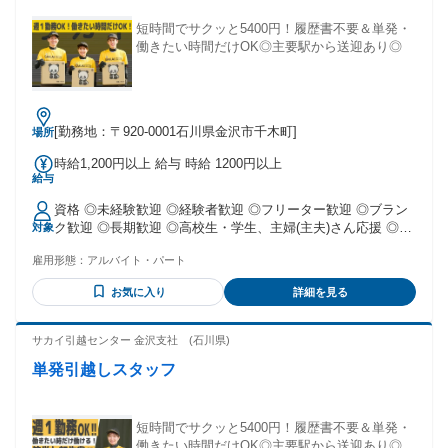
短時間でサクッと5400円！履歴書不要＆単発・
働きたい時間だけOK◎主要駅から送迎あり◎
[勤務地：〒920-0001石川県金沢市千木町]
場所
時給1,200円以上 給与 時給 1200円以上
給与
資格 ◎未経験歓迎 ◎経験者歓迎 ◎フリーター歓迎 ◎ブラン
ク歓迎 ◎長期歓迎 ◎高校生・学生、主婦(主夫)さん応援 ◎W
対象
ワーク、扶養内希望の方も活躍中。 ◎20代～60代と幅広い年
雇用形態：
アルバイト・パート
齢層の方が活躍中♪ 【こんな方からのご応募お待ちしていま
す】 ・食品関連倉庫内作業・自動車製造・航空機製造・金型
お気に入り
詳細を見る
製造・食品製造・工場内作業・検査・検品・ライン作業・軽
作業・ピッキング・梱包・引越しなどの軽作業アルバイトの
お仕事に興味がある方 ・飲食店（居酒屋・ファミレス・カフ
サカイ引越センター 金沢支社 (石川県)
ェ・喫茶店・焼肉・ラーメン）・接客・販売・事務・介護・
単発引越しスタッフ
土木作業員・建築作業員・現場作業員・警備員などから未経
験OKのお仕事へ転職を考えている方 ・しっかり稼げるお仕事
をお探しの方 ・正社員、アルバイト・パート、契約社員、非
常勤、短期など雇用形態や働き方問わず軽作業のお仕事をお
短時間でサクッと5400円！履歴書不要＆単発・
探しの方 ・土日祝休みから平日も休めるお仕事をお探しの方
働きたい時間だけOK◎主要駅から送迎あり◎