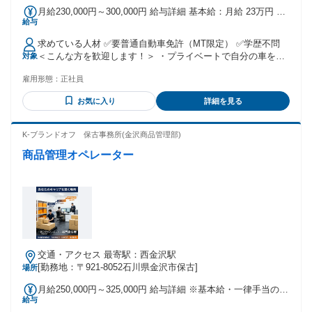
月給230,000円～300,000円 給与詳細 基本給：月給 23万円 〜
給与
30万円 固定残業代：なし 【一律手当】 全員に一律で支払わ
れる通勤・皆勤・家族手当金額：なし 全員に一律で支払われ
求めている人材 ✅要普通自動車免許（MT限定） ✅学歴不問
るその他手当金額：なし 賞与年2回
＜こんな方を歓迎します！＞ ・プライベートで自分の車をい
対象
じるのが好きな方 ・ガソリンスタンドやカー用品店で簡易的
雇用形態：
正社員
な作業の経験がある方 ・独学で車のメンテをしているけれ
ど、本格的な技術を学びたい方 ※自動車整備士の資格はなく
お気に入り
詳細を見る
ても構いません。働きながら全額会社負担で取得可能です！
※整備の経験がある方や、整備士資格をお持ちの方はもちろ
ん優遇いたします。 ＝＝＝＝＝＝＝＝＝＝＝＝＝＝＝＝＝＝
K-ブランドオフ 保古事務所(金沢商品管理部)
外車をメインに扱うお店だから、車好きにはたまらない環
商品管理オペレーター
境！ オーナーも「新しい挑戦を全力で応援したい！」という
想いを持っているので、 安心してスキルを身につけられます
◎
交通・アクセス 最寄駅：西金沢駅
[勤務地：〒921-8052石川県金沢市保古]
場所
月給250,000円～325,000円 給与詳細 ※基本給・一律手当の総
給与
額 基本給：月給 23万5000円 〜 30万円 固定残業代：なし