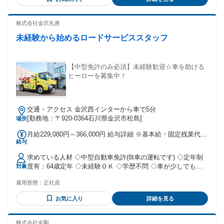
えている方 ■ タクシー・ハイヤーでのご経験 ■ 接客業・サー
休まず乗務すれば、年収500万円以上を見込める設計です
ビス業のご経験 ■ チームで働いたご経験 【歓迎する資格】 ■
【支度金制度】 入社時点で30〜55歳の方：合計50万円を支給
大型自動車第二種運転免許（取得支援制度あり／必須ではな
株式会社金沢丸善
・半年後／1年後／2年後にそれぞれ10万円 ・3年後に20万円
く歓迎） ■ 大型自動車免許 ■ 中型自動車免許 ■ 運行管理者
55歳以上の方：入社半年後に10万円のみ支給 ※大型二種免許
未経験から始めるロードサービススタッフ
（貨物・旅客） ■ 危険物取扱者乙4 【こんな方を歓迎しま
取得支援制度を利用された方は対象外となります。 【新路線
す】 ■ プロドライバーを目指したい方 ■ 新しい仲間といっし
立ち上げ特別支援金（2026年8月入社・先着3名限定）】 新路
ょに、ゼロから路線を育てたい方 ■ 「運転が好き」「長距離
線の立ち上げを、いっしょに担ってくれる方への特別な支援
も平気」という方 ■ 安全運転を何より大切にできる方 ■ お客
【中型免許のみ必須】未経験歓迎☆車を助ける
金です。 2026年8月に入社する方・先着3名に、最大50万円を
様の旅をサポートする仕事にやりがいを感じる方 ■ プロドラ
ヒーローを募集中！
支給します。 ・入社時：10万円 ・初乗務後：10万円 ・入社3
イバーへの第一歩を踏み出したい方 ■ これまでの運転経験を
か月後：10万円 ・入社6か月後：10万円 ・入社1年後：10万
活かしたい方 20代・30代・40代・50代・60代幅広い年代のド
円 ※現行の支度金とは別に支給します。 ※新路線・運転士・
ライバーが活躍しています。 年齢の条件と理由：あり（例外
2026年8月入社の方を対象とした、期間限定の支援金です。
交通・アクセス 金沢西インターから車で5分
事由1号・65歳未満（定年のため））
【引越し費用の補助（石川県外からお越しの方）】 石川県外
[勤務地：〒920-0364石川県金沢市松島]
場所
から移り住んで働く方に、引越し費用として10万円を補助し
ます。 【表彰制度】 ■ 無事故・無違反運転表彰（3・5・7・
月給229,080円～366,000円 給与詳細 ※基本給・固定残業代の
10・13・15年） ■ 優良ドライバー表彰（3か月毎） ■ 永年勤
給与
総額 基本給：月給 20万円 〜 31万9900円 固定残業代：あり 1
続表彰（10・15・20・25年）
ヶ月あたり2万9080円 〜 4万6100円（固定残業時間：1ヶ月あ
求めている人材 ◇中型自動車免許(8t車の運転です) ◇定年制
たり20時間） 固定残業時間を超えた勤務時間については別途
度有：64歳定年 ◇未経験ＯＫ ◇学歴不問 ◇車が少しでも好
対象
残業代を支給する 【一律手当】 全員に一律で支払われる通
きな方 ◇入社日相談ＯＫ ★充実の研修★ 当社は研修制度を
勤・皆勤・家族手当金額：なし 全員に一律で支払われるその
雇用形態：
正社員
整えており、 必要な資格は入社後の取得も可能◎ ★キャリア
他手当金額：なし ◆夜勤手当1回あたり3300円 ◆昇給年1回
UP★ 早期の昇進昇格も可能な会社です◎ 役職手当は1.5万円
(前年実績:月あたり＋3000円/月) ◆賞与年2回(前年実績:計4.0
お気に入り
詳細を見る
～10万円支給。 着実な給与UPが可能です。 ★仕事のやりが
ヶ月分) ◆家族手当(扶養配偶者/4000円/月、子息18歳未満1名
い★ 皆さんはロードサービスを 利用した場面はありますか？
につき/4000円/月) ◆住宅手当(世帯主の方に限り/1万5000円/
利用場面としては、使いたくて使っている ことはまずないと
株式会社金剛