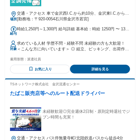
交通・アクセス 車で金沢西I.C.から約10分、金沢東I.C.から約
15分
[勤務地：〒920-0054石川県金沢市若宮]
場所
時給1,250円～1,300円 給与詳細 基本給：時給 1250円 〜 1300
給与
円
求めている人材 学歴不問・経験不問 未経験の方も大歓迎！
＜こんな方に向いています＞ ◎ 組立、ピッキング、出荷作業
対象
などの経験を活かしたい方 ◎ 安定した老舗企業で、長く働け
雇用形態：
派遣社員
る環境を求めている方 ◎ コツコツ取り組む作業や、細かな確
認が得意な方 ◎ モクモクと作業を進める仕事が好きな方
お気に入り
詳細を見る
TSネットワーク株式会社 金沢流通センター
たばこ販売店等へのルート配送ドライバー
未経験歓迎◎完全週休2日制・原則定時退社でジ
ブン時間も充実！
交通・アクセス バス停無量寺町/北陸鉄道バスから徒歩4分