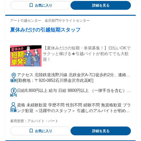
ガッツリ優遇！* 交通誘導やイベントスタッフの経験があるな
+500円/日 ・隊長手当：+1,000円/日 ・高速道路手当：+3,000
お気に入り
詳細を見る
ら、即戦力として給料面でもしっかり評価します。
円/日 ・車両持込手当：+1,000円/日
アート引越センター 金沢鼓門サテライトセンター
夏休みだけの引越短期スタッフ
【夏休みだけの短期・単発募集！】日払いOKで
サクッと稼げる★引越バイトが初めてでも大歓
迎！
アクセス 北陸鉄道浅野川線 北鉄金沢A-7口徒歩約2分、連絡バ
ス 金沢徒歩約2分、ＩＲいしかわ鉄道線/ハピラインふくい 金
[勤務地：〒920-0852石川県金沢市此花町]
場所
沢兼六園口(東口)徒歩約4分 北鉄金沢駅より徒歩2分
日給8,800円以上 給与 日給 8800円以上 （一律手当を含む）
給与
★友人紹介ボーナスあり（規定あり） ※1日実働8h勤務の日
給制 日給8800円～ ※実働8h勤務未満の方や、 午前のみ午後
資格 未経験歓迎 学歴不問 性別不問 経験不問 無資格歓迎 ブラ
のみなどの短時間希望は 時給1100円～
ンク歓迎 ＜活躍中のスタッフ＞ 引越しのアルバイトが初め
対象
て、というスタッフがほとんどです。 様々な年代の方が活躍
雇用形態：
アルバイト・パート
中！ アルバイト・パートからそのまま正社員になりました！
というスタッフも。 「単発で働きたい」「短期バイトを探し
お気に入り
詳細を見る
ていた」「日払い制度に惹かれて」「適度に体を動かせる仕
事を探していた」など応募理由何でもOK！