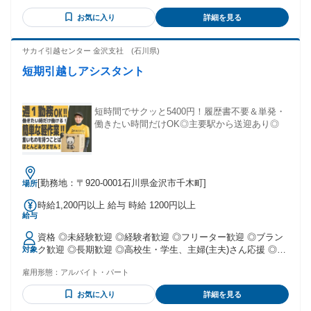
支給(上限あり)月額35,000円 賞与年2回 65万～86.5万円(前年
（例外事由3号のイ・45歳以下（長期勤続によるキャリア形成
度実績) 試用・研修期間：3ヶ月 試用・研修期間の条件：本採
お気に入り
詳細を見る
のため））
用と同じ
サカイ引越センター 金沢支社 (石川県)
短期引越しアシスタント
短時間でサクッと5400円！履歴書不要＆単発・
働きたい時間だけOK◎主要駅から送迎あり◎
[勤務地：〒920-0001石川県金沢市千木町]
場所
時給1,200円以上 給与 時給 1200円以上
給与
資格 ◎未経験歓迎 ◎経験者歓迎 ◎フリーター歓迎 ◎ブラン
ク歓迎 ◎長期歓迎 ◎高校生・学生、主婦(主夫)さん応援 ◎W
対象
ワーク、扶養内希望の方も活躍中。 ◎20代～60代と幅広い年
雇用形態：
アルバイト・パート
齢層の方が活躍中♪ 【こんな方からのご応募お待ちしていま
す】 ・食品関連倉庫内作業・自動車製造・航空機製造・金型
お気に入り
詳細を見る
製造・食品製造・工場内作業・検査・検品・ライン作業・軽