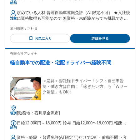
給与
額 基本給：月給 21万8000円 〜 29万2700円 固定残業代：な
し 【一律手当】 全員に一律で支払われる通勤・皆勤・家族手
求めている人材 普通自動車運転免許（AT限定不可） ★入社後
当金額：なし 全員に一律で支払われるその他手当金額：あり
に資格取得も可能なので 無資格・未経験からでも挑戦できる
対象
1ヶ月あたり8万2000円 〜 20万7300円 手当：家族手当(配偶者
★ ※資格取得支援は大型免許、けん引免許、危険物取扱者の
6,000円・第1子2,500円・第2子以下2,200円)、 通勤手当 実費
雇用形態：
正社員
み ※マニュアル運転免許は対象外 年齢の条件と理由：あり
支給(上限あり)月額35,000円 賞与年2回 65万～86.5万円(前年
（例外事由3号のイ・45歳以下（長期勤続によるキャリア形成
度実績) 試用・研修期間：3ヶ月 試用・研修期間の条件：本採
お気に入り
詳細を見る
のため））
用と同じ
有限会社アレイヤ
軽自動車での配送・宅配ドライバー/経験不問
＜急募＞委託軽ドライバー！シフト自己申告
制・働き方は自由！「稼ぎたい方」も「Wワー
ク希望」もOK！
[勤務地：石川県金沢市]
場所
日給12,000円～18,000円 給与 日給12,000〜18,000円 報酬例
給与
(1)日収18,000円×25日＝月収450,000円 (2)日収15,000円×20日
＝月収300,000円 (3)日収12,000円×15日＝月収180,000円 月収
資格・経験 ・普通免許(AT限定可)だけでOK ・前職不問 ・年
40万円以上も可 ※ご希望の収入にあわせて仕事量と内容を調