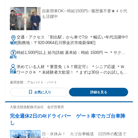
援制度の代わりに「入社祝い金」を支給します（10万円※条
件あり）。 ※奨学金代理返還制度を導入しており、返済中の
自家用車OK✨時給1500円✅履歴書不要★４０代
方の新生活や金銭面での負担を会社がしっかりとバックアッ
も活躍中
プします。
交通・アクセス 「割出駅」から車で7分 ＊幅広い年代活躍中!!
[勤務地：〒920-0064石川県金沢市南新保町]
場所
時給1,500円以上 給与詳細 基本給：時給 1500円 〜 ＊サクッ
給与
と稼げる高時給
求めている人材 ＊要普免（ＡＴ限定可） ＊シニア応援 ＊Ｗ
ワークＯＫ ＊未経験者大歓迎！ ＊まずは30分～のお試しもＯ
対象
Ｋ！ 男性14名、女性14名のスタッフが在籍 早朝やスキマ時間
雇用形態：
アルバイト・パート
に幅広い年代の方が活躍中！ 未経験で不安な方は、まずは30
分～のお試し勤務からはじめてみませんか？ 未経験･ブランク
お気に入り
詳細を見る
から始めた方が活躍中! 「まだまだ働きたいがなかなが仕事が
見つからない」「何か新しいことを始めたい」「体力のいる
仕事はできないが、まだ仕事はしたい」「運転をすることが
大阪北陸急配株式会社 金沢営業所
好き」「家の近くで働きたい」という方に働きやすい環境が
完全週休2日の4tドライバー ゲート車でカゴ台車降
整っています！ 軽い運動にもなるので、みなさんイキイキと
活躍中です！！
し
日・水休み！ カゴ台車輸送 1日5件の配送で