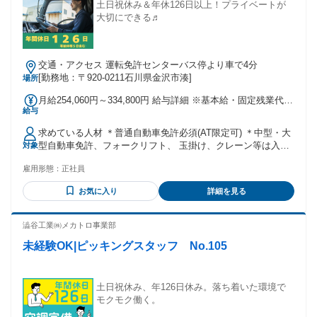
土日祝休み＆年休126日以上！プライベートが
大切にできる♬
交通・アクセス 運転免許センターバス停より車で4分
[勤務地：〒920-0211石川県金沢市湊]
場所
月給254,060円～334,800円 給与詳細 ※基本給・固定残業代の
給与
総額 基本給：月給 22万1800円 〜 29万2300円 固定残業代：
あり 1ヶ月あたり3万2260円 〜 4万2500円（固定残業時間：1
求めている人材 ＊普通自動車免許必須(AT限定可) ＊中型・大
ヶ月あたり20時間） 固定残業時間を超えた勤務時間について
型自動車免許、フォークリフト、 玉掛け、クレーン等は入社
対象
は別途残業代を支給する 【一律手当】 全員に一律で支払われ
してから取得可能です。 【こんな方にピッタリ！】 ★明るく
る通勤・皆勤・家族手当金額：なし 全員に一律で支払われる
雇用形態：
正社員
楽しい雰囲気で働きたい ★やりがいを感じながら成長したい
その他手当金額：なし ＊賞与年2回(年間30万円〜40万円) ＊
★チームワークを大切にできる方 ★プライベートと両立して
昇給あり ※半年ごとの査定により、 スキルに応じて給与アッ
お気に入り
詳細を見る
働きたい方 年齢の条件と理由：あり（例外事由3号のイ・35
プ
歳未満（長期勤続によるキャリア形成のため））
澁谷工業㈱メカトロ事業部
未経験OK|ピッキングスタッフ No.105
土日祝休み、年126日休み。落ち着いた環境で
モクモク働く。