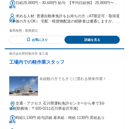
日給25,800円～30,600円 給与: 【平均日給例】 25,800円〜
給与
30,600円
求める人材: 普通自動車免許をお持ちの方（AT限定可・取得直
後の方もOK） 宅配・軽貨物配送の経験者は優遇しますが、
対象
未経験の方も研修制度があるので安心してご応募ください。
雇用形態：
業務委託
週3日以上稼働できる方、固定エリアでの配送ドライバーとし
て稼ぎたい方をお待ちしています。
お気に入り
詳細を見る
株式会社野村製作所 湊工場
工場内での軽作業スタッフ
未経験の方でもすぐに慣れる簡単作業！
交通・アクセス 石川県運転免許センターから車で3分
[勤務地：〒920-0211石川県金沢市湊]
場所
時給1,130円 給与詳細 基本給：時給 1130円 昇給あり
給与