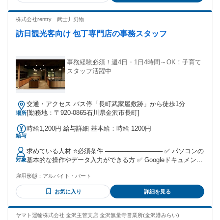
株式会社rentry 武士丿刃物
訪日観光客向け 包丁専門店の事務スタッフ
事務経験必須！週4日・1日4時間～OK！子育て
スタッフ活躍中
交通・アクセス バス停「長町武家屋敷跡」から徒歩1分
[勤務地：〒920-0865石川県金沢市長町]
場所
時給1,200円 給与詳細 基本給：時給 1200円
給与
求めている人材 ⭐必須条件 ───────────── ✅ パソコンの
基本的な操作やデータ入力ができる方 ✅ Googleドキュメン
対象
ト・スプレッドシートを活用できる方 ✅ 事務作業の業務経験
雇用形態：
アルバイト・パート
がある方 ⭐歓迎条件 ───────────── ✅ Canvaの使用経験
がある方 ✅ ポップやデザインの作成経験がある方 ✅ 英語が
お気に入り
詳細を見る
理解できる方 新しいお店のオープンに関わりたい方、 日本文
化に興味がある方に ぴったりのポジションです♪
ヤマト運輸株式会社 金沢主管支店 金沢無量寺営業所(金沢港みらい)