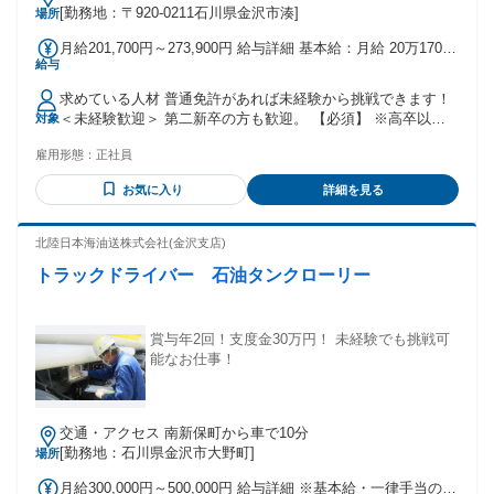
[勤務地：〒920-0211石川県金沢市湊]
場所
月給201,700円～273,900円 給与詳細 基本給：月給 20万1700
給与
円 〜 27万3900円 固定残業代：なし 【一律手当】 全員に一律
で支払われる通勤・皆勤・家族手当金額：なし 全員に一律で
求めている人材 普通免許があれば未経験から挑戦できます！
支払われるその他手当金額：なし ・賞与年2回（2025年度実
＜未経験歓迎＞ 第二新卒の方も歓迎。 【必須】 ※高卒以上
対象
績4.60ヶ月） ※試用期間3ヶ月あり（給与等、待遇面に変更は
※2017年3月11日までに取得した普通免許、 または準中型免
ございません。） ・交通費支給（規定あり） ・年末年始手当
雇用形態：
正社員
許（7.5t）以上の第一種免許をお持ちの方 （普通免許があれ
・子ども手当（規定に準ずる） ・役職手当 ・単身赴任手当
ば応募OK。内定後に切り替えで構いません） 【歓迎】 ・チ
・時間外手当 ・地域調整手当 ・昇給年1回
お気に入り
詳細を見る
ームワークを大事にできる方 ・責任感を持って日々の業務に
取り組める方 ・プライベートも大切にしたい方 ・安定企業で
安心して長く働きたい方
北陸日本海油送株式会社(金沢支店)
トラックドライバー 石油タンクローリー
賞与年2回！支度金30万円！ 未経験でも挑戦可
能なお仕事！
交通・アクセス 南新保町から車で10分
[勤務地：石川県金沢市大野町]
場所
月給300,000円～500,000円 給与詳細 ※基本給・一律手当の総