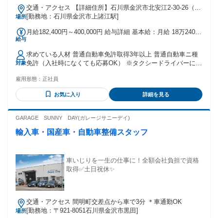
交通・アクセス 【詳細住所】石川県金沢市北安江2-30-26（上
諸江駅から歩いてスグ）
[勤務地：石川県金沢市上諸江駅]
場所
月給182,400円～400,000円 給与詳細 基本給：月給 18万2400
給与
円 〜 40万円 固定残業代：なし 【一律手当】 全員に一律で支
払われる通勤・皆勤・家族手当金額：なし 全員に一律で支払
求めている人材 普通自動車免許取得3年以上 普通自動車ニ種
われるその他手当金額：なし ＜別途支払われる手当＞ 時間外
免許（入社時になくても応募OK） ※タクシードライバーに必
対象
手当 深夜手当 ＜その他＞ 賞与あり（年3回） 歩合給あり ※
要な普通二種免許の取得費用は全額負担します！ ＼＼こんな
自動車教習所通学中も給与をお支払いします。 時給1100円、
雇用形態：
正社員
方におすすめ！／／ ・家庭の時間を大切にしたい ・趣味の時
他同待遇
間がもっと欲しい ・運行管理経験がある方 ・観光に興味があ
お気に入り
詳細を見る
る方 ・英語や中国語を活かしたい、学びたい方 →インバウン
ドが急増中！ ・運転が好きな方 ・人と話すことが好きな方
・サービス業や接客業の勤務経験のある方 ・時間や場所に拘
GARAGE SUNNY DAY(ガレージサニーデイ)
束されずに働きたい方 ・20代・30代の若手ドライバーも大活
輸入車・国産車・自動車整備スタッフ
躍中！ ・第二新卒、フリーター、異業種からの転職組が8割以
上！ （飲食店、販売、製造業など、元・接客業の先輩が多数
派です） ・バス運転手やトラック運転手、送迎ドライバーの
経験あれば即戦力として活躍できます！ ・正社員だけじゃな
車いじりを一生の仕事に！全額会社負担で資格
く、アルバイトや時短勤務など、 人それぞれ自由な働き方が
取得✅土日祝休✨
できるのも魅力！ もちろん、ルート配送や配送ドライバー 大
型・中型トラック、バス運転手など 運送経験がある方はスタ
ートしやすいお仕事です。
交通・アクセス 間明町交差点から車で3分 ＊車通勤OK
[勤務地：〒921-8051石川県金沢市黒田]
場所