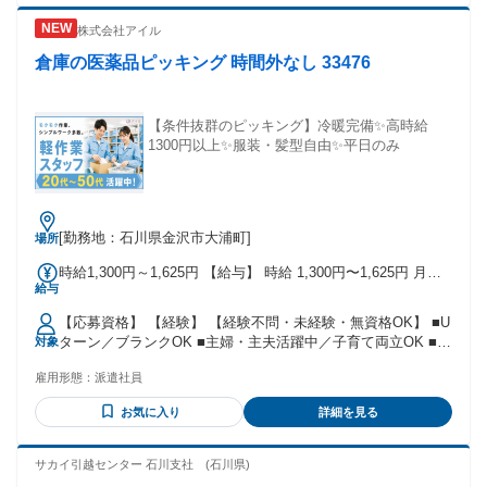
作業・ピッキング・梱包・引越しなどの軽作業アルバイトの
お仕事に興味がある方 ・飲食店（居酒屋・ファミレス・カフ
株式会社アイル
ェ・喫茶店・焼肉・ラーメン）・接客・販売・事務・介護・
土木作業員・建築作業員・現場作業員・警備員などから未経
倉庫の医薬品ピッキング 時間外なし 33476
験OKのお仕事へ転職を考えている方 ・しっかり稼げるお仕事
をお探しの方 ・正社員、アルバイト・パート、契約社員、非
常勤、短期など雇用形態や働き方問わず軽作業のお仕事をお
【条件抜群のピッキング】冷暖完備✨️高時給
探しの方 ・土日祝休みから平日も休めるお仕事をお探しの方
1300円以上✨️服装・髪型自由✨️平日のみ
・ハローワークでしっかり稼げるお仕事が見つからなかった
という方も応援。
[勤務地：石川県金沢市大浦町]
場所
時給1,300円～1,625円 【給与】 時給 1,300円〜1,625円 月収
給与
例 時給1300円×8h×20日 =208,000円+交通費別途支給 ＼アイ
ルのお仕事は全て 週払いＯＫ／ 申請方法はLINE・メールでＯ
【応募資格】 【経験】 【経験不問・未経験・無資格OK】 ■U
Ｋ！ 面倒な書類やお電話は必要なし！ サクッと簡単申請で振
ターン／ブランクOK ■主婦・主夫活躍中／子育て両立OK ■フ
対象
込可能～！ ※規定があります。
リーター活躍中／社会人経験不問 ■人柄・意欲重視採用 ※ハ
雇用形態：
派遣社員
ローワークで求職中の方も応募可 【資格】 ・資格不問 【メ
リット】 #社会保険完備 #車通勤OK #バイク通勤OK #交通費
お気に入り
詳細を見る
支給 #駅近5分以内 #週払いOK #給料前払いOK #昇給あり #長
期 #即日勤務OK #平日のみOK #残業なし #副業・WワークOK
#家庭都合休OK #長期休暇あり #学歴不問 #未経験者歓迎 #経
サカイ引越センター 石川支社 (石川県)
験者歓迎 #主婦・主夫歓迎 #ブランクOK #U・Iターン歓迎 #フ