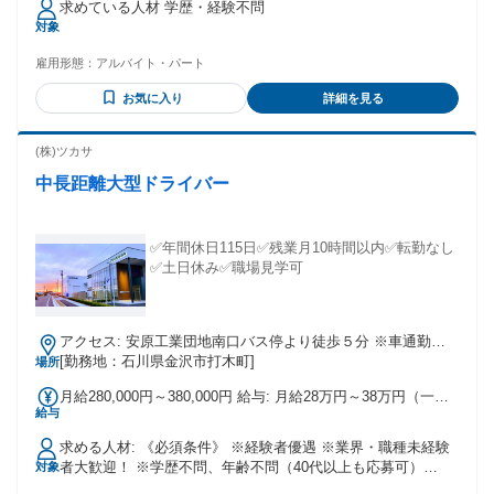
求めている人材 学歴・経験不問
対象
雇用形態：
アルバイト・パート
お気に入り
詳細を見る
(株)ツカサ
中長距離大型ドライバー
✅年間休日115日✅残業月10時間以内✅転勤なし
✅土日休み✅職場見学可
アクセス: 安原工業団地南口バス停より徒歩５分 ※車通勤
OK、バイク通勤OK
[勤務地：石川県金沢市打木町]
場所
月給280,000円～380,000円 給与: 月給28万円～38万円（一律
給与
手当含む）＋各種手当。 賞与あり/年2回（昨年実績：合計4.0
ヶ月分） 昇格あり 無事故手当（月2万円）や車両手当など、
求める人材: 《必須条件》 ※経験者優遇 ※業界・職種未経験
頑張りはしっかり還元します。 ●平均年収 日帰り配送：390万
者大歓迎！ ※学歴不問、年齢不問（40代以上も応募可）
対象
円（月給＋賞与） ４トン長距離：440万円（月給＋賞与） １
※U・Iターン歓迎、ブランクOK、第二新卒歓迎 年齢の条件と