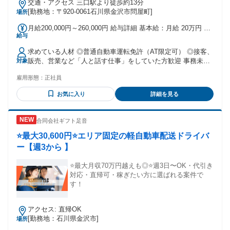
交通・アクセス 三口駅より徒歩約13分
[勤務地：〒920-0061石川県金沢市問屋町]
場所
月給200,000円～260,000円 給与詳細 基本給：月給 20万円 〜
給与
26万円 固定残業代：なし 【一律手当】 全員に一律で支払わ
れる通勤・皆勤・家族手当金額：なし 全員に一律で支払われ
求めている人材 ◎普通自動車運転免許（AT限定可） ◎接客、
るその他手当金額：なし ※経験・能力を考慮の上、決定しま
販売、営業など「人と話す仕事」をしていた方歓迎 事務未経
対象
す。 ・昇給あり（年1回） ・賞与あり（年2回） ・通勤手当
験はもちろん、第二新卒・異業種からの転職も大歓迎！ ＼＼
支給
雇用形態：
正社員
こんな方にピッタリ！／／ ・相手の状況を察し、丁寧なコミ
ュニケーションを大切にできる方 ・車が好き、または機械に
お気に入り
詳細を見る
興味がある方（知識は後からでOK！） ・立ち仕事からオフィ
スワークに切り替えたいと思っている方 ・金沢で長く、安定
して働きたい方 ・テキパキと効率よく仕事を進めるのが好き
合同会社ギフト足音
な方
⭐️最大30,600円⭐️エリア固定の軽自動車配送ドライバ
ー【週3から 】
⭐️最大月収70万円越えも◎⭐️週3日〜OK・代引き
対応・直帰可・稼ぎたい方に選ばれる案件で
す！
アクセス: 直帰OK
[勤務地：石川県金沢市]
場所