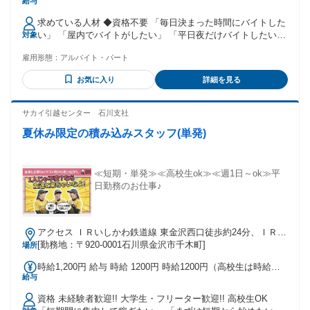
給与
※基本給1,440円/時＋深夜手当360円/時 交通費 200円/日
求めている人材 ◆資格不要 「毎日決まった時間にバイトした
い」 「屋内でバイトがしたい」 「平日夜だけバイトしたい」
対象
こんな方にピッタリ◎ 【スキルや経験は必要ナシ！】 【20代
雇用形態：
アルバイト・パート
～50代を中心に幅広い世代の男性が活躍中！】
お気に入り
詳細を見る
サカイ引越センター 石川支社
夏休み限定の積み込みスタッフ(単発)
≪短期・単発≫≪高校生ok≫≪週1日～ok≫平
日勤務のお仕事♪
アクセス ＩＲいしかわ鉄道線 東金沢西口徒歩約24分、ＩＲい
しかわ鉄道線 森本西口徒歩約26分、北陸鉄道浅野川線 割出徒
[勤務地：〒920-0001石川県金沢市千木町]
場所
歩約28分 ＪＲいしかわ鉄道線東金沢駅 車10分
時給1,200円 給与 時給 1200円 時給1200円（高校生は時給
給与
1100円） 交通費：交通費支給
資格 未経験者歓迎!! 大学生・フリーター歓迎!! 高校生OK