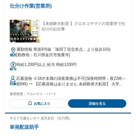
仕分け作業(営業所)
【未経験大歓迎 】クロネコヤマトの営業所で仕
分けのお仕事
通勤情報 県道8号線「湊四丁目交差点」より徒歩10分
[勤務地：石川県金沢市無量寺]
場所
時給1,200円以上 給与 時給1200円
給与
応募資格 ※18才未満の深夜業務は不可(深夜時間帯：夜22時～
朝5時) ー 【応募資格はありません 未経験者大歓迎】 大学生 /
対象
フリーター /主婦(夫) / 社会人 皆さん大歓迎です ◆短時間 /扶
雇用形態：
アルバイト・パート
養範囲内 /Wワーク・副業も相談可能 (一部社内規定による) ◆
ハローワークでお仕事探し中の方にもおすすめ ◆中高年の方
お気に入り
詳細を見る
も多数活躍しています。 【先輩スタッフさんの職歴例】 全く
違う業種から活躍している方が多いです ・飲食店で働いてい
た方 ・コンビニやスーパーなどの販売接客をされていた方 ・
サカイ引越センター 金沢支社 (石川県)
軽作業スタッフとして深夜バイトをされていた方 ・データ入
単発配送助手
力等の事務をされていた方 ・短期で倉庫内作業をされていた
方