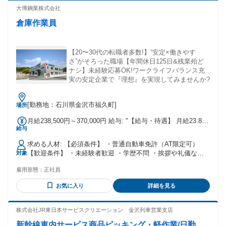
大博鋼業株式会社
倉庫作業員
【20〜30代の転職者多数!】“安定×働きやす
さ”がそろった職場【年間休日125日&残業殆ど
ナシ】未経験応募OK!ワークライフバランス充
実の安定企業で『理想』を実現してみませんか?
[勤務地：石川県金沢市福久町]
場所
月給238,500円～370,000円 給与: "【給与・待遇】 月給23.85
給与
万円~ 例） >基本給20万円＋皆勤手当1万円＋昼食手当0.35万
円 ＝21.35万＋残業時間2.5万 <給与にプラスしてもらえる手
求める人材: 【必須条件】 ・普通自動車免許（AT限定可）
当> ・通勤手当支給 ・休日出勤手当 ・家族手当 ※該当者の
【歓迎条件】 ・未経験者歓迎 ・学歴不問 ・挨拶や礼儀など
対象
み 扶養手当＋1.2万円 （18歳以下1名につき）+0.6万円
含め一般常識のある方 ・チームワークを大切にできる方 床上
雇用形態：
正社員
操作式クレーン運転技能者やクレーン・玉掛経験をお持ちの
方も歓迎! ＜こんな方におすすめ＞ ・地域の役に立ちたいと
お気に入り
詳細を見る
思っている方 ・同僚と助け合って仕事をしたい方 ・専門性を
生かしてキャリアアップをしたい方 雇用形態は正社員や契約
社員やフリーター等一切問いませんのでお気軽にご応募くだ
株式会社JR東日本サービスクリエーション 金沢列車営業支店
さい。
新幹線車内サービス商品ピッキング・軽作業/日勤