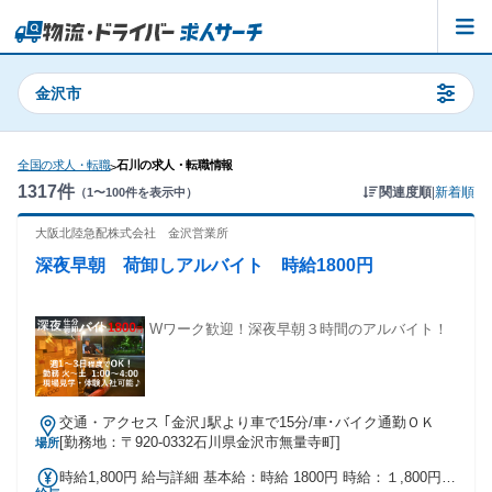
金沢市
全国の求人・転職
石川の求人・転職情報
>
1317
件
関連度順
|
新着順
（
1
〜
100
件を表示中）
大阪北陸急配株式会社 金沢営業所
深夜早朝 荷卸しアルバイト 時給1800円
Wワーク歓迎！深夜早朝３時間のアルバイト！
交通・アクセス ｢金沢｣駅より車で15分/車･バイク通勤ＯＫ
[勤務地：〒920-0332石川県金沢市無量寺町]
場所
時給1,800円 給与詳細 基本給：時給 1800円 時給：１,800円