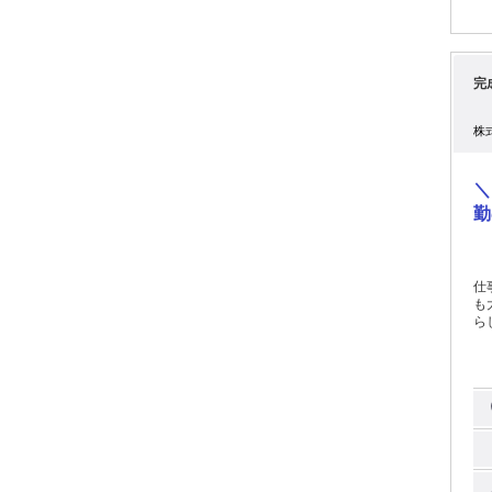
完
株
＼
勤
仕事
も大歓迎 ＝＝＝
らしく働
＞ 
簡単シ
ン
は
空調
＊
3
ヶ
ェ