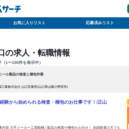
お気に入りリスト
応募済みリスト
口
の求人・転職情報
件
（
1
〜
100
件を表示中）
ニール製品の検査と梱包作業
陽工業株式会社 山口営業所(山口県山陽小野田市)
経験から始められる検査・梱包のお仕事です！/正山
事内容 大手メーカー工場勤務♪ 製品の検査や梱包をお任せ！ 未経験者の方でも