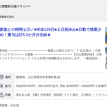
口営業所/大型ドライバー
興業株式会社
家族との時間も◎／■年休120日■土日祝休み■日勤で残業少
め！賞与は計5.2か月分支給★
─━─━─━─━ 家庭との両立も叶う！？ 正社員の ＜大型
ックドライバー＞を募集 ━─━─━─━─━─━─━─━ 【主な業務内容】 大型
ラックドライバーとして ドラム缶等の地場配送をお任せします。 ＜配送品目＞
入っている ドラム缶・一斗缶 ＜配送エリア＞ 九州エリア 広島県、山口県、
hほど ★日帰り運行 ＜配送先＞ 化学工場・自動車工場
業 ＜輸送件数＞ 3件〜7件 ＜積み降ろし方法＞ フォークリフトを使
 ※納品先によって、 手作業が発生する場合あり →ゴロゴロ転がしてOK ★ピッ
[勤務地：山口県美祢市美東町真名]
場所
ング作業あり ★配送に出ない日も →倉庫内で出荷業務を行います。 ※3名のロ
ーション 2名配送／1名倉庫作業となります。 ≫現役ドライバーさんの転職先
る理由アリ☆ ◆賞与5.2ヶ月分の支給実績あり 〜〜〜 毎月の安定した給
月給300,000円～360,000円 給与: 月給 300000円～360000円 ※各種手当を含んだ総支給額 《収入例》 入社2年
給与
に加え 賞与年2回はたっぷり支給◎ →年収500万円以上の高収入です！ ◆完全
目・30歳 正社員・大型ドライバー ⇒月給320,000円 ※年収510万円 入社5年目・30歳 正社員・大型ドライバー ⇒
休2日制で働ける 〜〜〜 土日祝休み＆大型連休あり。 業界トップレベルの 年間
月給360,000円 ※年収560万円 ／ 勤続年数や手当により 給与は変動します◎ ＼ ☆昇給年1回 ┗6,000円以上の実
求める人材: 【要】大型免許 【歓迎】リフト免許、乙4免許 ／ ドライバー経験者さん大歓迎！ ＼ ＊大型ドライバ
対象
0日で私生活も充実♪ ◆日勤・地場中心の業務 〜〜〜 行き先もほとんど同
績あり ☆賞与年2回 ┗計5.2ヶ月分の支給実績あり
ー経験者歓迎 ＊元大型ドライバーなど ブランクのある方も歓迎 ＊同
、 固定ルートでの配送業務なので、 運転の負担もかなり少なめ！ ／ これだけ
しています！ ＊前職は一般貨物配送を していたドライバーも活躍中 ≫巴興業株式会社とは… ——— 東証スタン
すい環境が整っているから… 家族持ちドライバー多数活躍中。 家庭との両
用形態：
正社員
ダード市場上場の ナトコ株式会社の100％子会社。 安定した業務量を請けているため、 23年度決算では年商48億