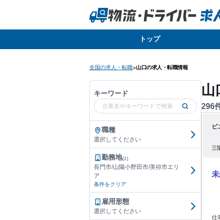
トップ
全国の求人・転職
山口の求人・転職情報
>
山
キーワード
296
ビ
職種
選択してください
三
勤務地
(1)
長門市/山陽小野田市/美祢市エリ
未
ア
条件をクリア
雇用形態
選択してください
仕