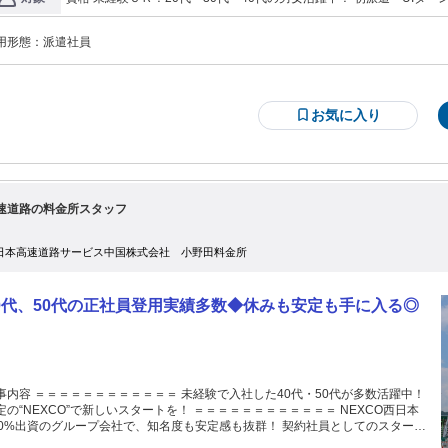
人材サービス企業です。 コンプライアンス（法令遵守）を徹底し、 働く皆さま
歓迎！ 長期で安定したい方にピッタリです！
安心してキャリアを築ける環境作りに注力しています。 「派遣会社ってたくさ
あってどこを選べばいいか分からない…」 「本当に安心できる会社？」 と不安
用形態：
派遣社員
ませんか？ 株式会社ジェイウェイブは、全国に拠点を展開する、 実績
る正規の人材派遣・紹介予定派遣会社です。 当社が何よりも大切にしているの
 「働くスタッフの皆さまとの信頼関係」です。 是非、安心してご応募くださ
。
お気に入り
速道路の料金所スタッフ
日本高速道路サービス中国株式会社 小野田料金所
0代、50代の正社員登用実績多数◆休みも安定も手に入る◎
事内容 ＝＝＝＝＝＝＝＝＝＝＝＝ 未経験で入社した40代・50代が多数活躍中！
定の“NEXCO”で新しいスタートを！ ＝＝＝＝＝＝＝＝＝＝＝＝ NEXCO西日本
0%出資のグループ会社で、知名度も安定感も抜群！ 契約社員としてのスタート
すが、 1年後に正社員登用の制度もあり、希望者のほとんどが登用されていま