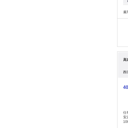
合
が
ん
雇
に思ってい
あ
は
い
高
西
4
仕
安
10
で