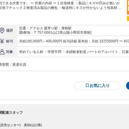
作業です。 ー 作業の内容 ー 1.目視検査 ・製品にキズや凹みが無いか
でチェック 2.検査済み製品の梱包 ・輸送時にキズが付かないよう包装材で
ースに決められた個数入れる ・出荷先のラベルを貼る - ＼山
県山陽小野田市の大手メーカー工場勤務求人／ 20代～40代前半のスタッフ活躍
！ スタッフの前職は、事務、介護、アパレルなどさまざま。 未経験者の方でも
心して日々作業がすすめられるように、 入社後約1ヵ月間は先輩スタッフと一緒
交通・アクセス 最寄り駅：厚狭駅
場所
作業をすすめたり、 管理者との定期的な面談やヒアリングを実施したり... フォ
[勤務地：〒757-0001山口県山陽小野田市厚狭]
は整っています◎ ＼1人暮らし支援制度あり／ ・家電、家具付き ・勤務
から近い立地 ※空室状況による ・最短、1週間で入居可能 ・住宅手当２万円 ※
月給195,000円～400,000円 給与詳細 基本給：月給 19万5000円 〜 40万円 固定残業代：なし 【一律手当
給与
定あり 面接時にご相談ください！
に一律で支払われる通勤・皆勤・家族手当金額：なし 全員に一律で支
求めている人材 ・学歴不問 ・未経験者歓迎 パートやアルバイト、日雇いなど フルタイムで働いた経験がない
対象
方、 過去の経歴は不問です。 チャレンジしたい方はぜひお問い合わせ
用形態：
派遣社員
お気に入り
聞配達スタッフ
C(読売センター) 美祢(山口県)