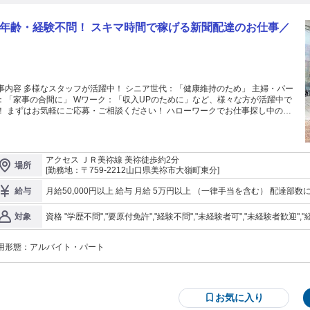
年齢・経験不問！ スキマ時間で稼げる新聞配達のお仕事／
事内容 多様なスタッフが活躍中！ シニア世代：「健康維持のため」 主婦・パー
：「家事の合間に」 Wワーク：「収入UPのために」など、様々な方が活躍中で
ハローワークでお仕事探し中の方
 【ここがポイント！】 未経験でも安心！ 地図が読めなくても大丈
！ 配達ルートは決まっています。 配る順番メモを見ながらなので、道に迷いま
教えますのでご安心ください！ 自分のペースで
！配達中は基本的に一人です。 人との会話はほとんどないので、自分のペ
アクセス ＪＲ美祢線 美祢徒歩約2分
場所
スで黙々と集中できます。 「接客のない仕事がしたい」という方にもぴったり
[勤務地：〒759-2212山口県美祢市大嶺町東分]
決まったルートを回る【ルート配送】です。 慣
れば短時間で終了！ 配達が終わればすぐに帰宅できます。 Wワーク（副業）
給与
いた時間の有効活用に最適です！ 【読売新聞】未経験OK！ 短時間でサクッ
収入UP！ 勤務時間： 深夜・早朝。 ご希望の時間をご相談ください。 お仕事内
資格 "学歴不問","要原付免許","経験不問","未経験者可","未経験者歓迎","経験者歓迎
対象
 読者の方へ新聞をお届けするルート配送です。 中高年・シニア層、主婦パー
由：18歳以上(深夜労働のため)・労働基準法61条
さんも活躍中！ 「短時間だけ働きたい」 「体力に自信がなくても大丈夫？」
「未経験で不安なんだけど…」 そんな方も大歓迎です！
用形態：
アルバイト・パート
お気に入り