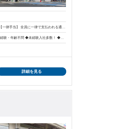
下記を別途支
当（12/29～1/3の間に出勤した場合は手当
◆経験・年齢不問 ◆未経験入社多数！ ◆ブ
す（昨年実績）
とを学ぶのが好きな方 ◆アットホームな職
ともあり 未経験でも安心してスタートで
もらうことが多く、 転職して本当によかっ
詳細を見る
、 多い時は月に20日ほど日中家にいるこ