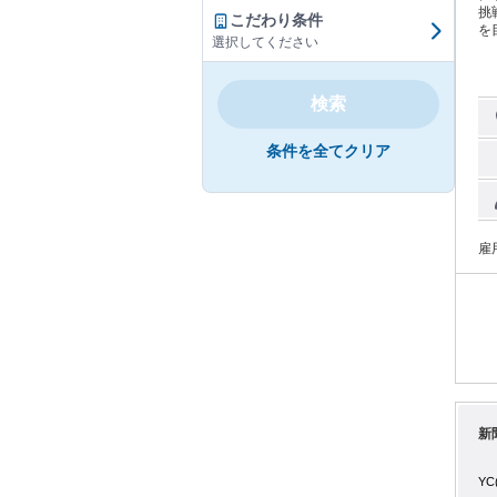
挑戦できる
こだわり条件
を目視
選択してください
製品を包む ・出荷ケ
口
中
安
検索
に
ロー体制
条件を全てクリア
地
規
雇
新
Y