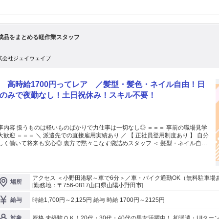
成品をまとめる軽作業スタッフ
式会社ジェイウェイブ
 高時給1700円ってレア ／髪型・髪色・ネイル自由！日
のみで夜勤なし！土日祝休み！スキル不要！
内容 扱うものは軽いものばかりで力仕事は一切なし◎ ＝＝＝ 事前の職場見学
 ＼ 派遣先での直接雇用実績あり ／ 【 正社員登用制度あり 】 自分
いて将来も安心◎ 裏方で黙々こなす袋詰めスタッフ ＜ 髪型・ネイル自由
自分らしいおしゃれを楽しんだまま働ける★ ▼お仕事はたったの2ステップ ～
ンプルなルーティン作業 ～ ◇商品を袋の中にサッと入れる ◇袋の口をパチ
と閉じる → コツを掴めば初日からテンポよく進められます◎ ■万が一困った時
ボタンをポンと押すだけ ■すぐに先輩がフォローに駆けつけるので安心 ■快適な
アクセス ＜小野田港駅～車で6分＞／車・バイク通勤OK（無料駐車場
場所
完備で年中ベストな環境をキープ☆彡 ＊＊ お友達紹介キャンペーン実施中 ＊
[勤務地：〒756-0817山口県山陽小野田市]
 当社で働いているお友達からの紹介で 登録にきてもらったら クオカードを
000円分プレゼント！ （紹介してくれた方には給与に3000円プレゼント） 就業2
時給1,700円～2,125円 給与 時給 1700円～2125円
給与
月後に 紹介者・ご友人双方に3万円プレゼント！ ※支給規定あり 【株式会社ジ
イウェイブについて】 当社は福岡に本社を置き、 全国に約30拠点を展開する総
資格 未経験ＯＫ！20代・30代・40代の男女活躍中！ 初派遣・UIタ
対象