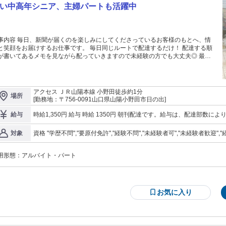
い中高年シニア、主婦パートも活躍中
事内容 毎日、新聞が届くのを楽しみにしてくださっているお客様のもとへ、情
と笑顔をお届けするお仕事です。 毎日同じルートで配達するだけ！ 配達する順
が書いてあるメモを見ながら配っていきますので未経験の方でも大丈夫◎ 最初
先輩と二人で配るのでご安心ください★ 「いつもありがとう」と声をかけてく
さるお客様も…ちょっと嬉しい瞬間です。 仕事に慣れるまではみんなで丁寧に
ートします！ 気軽に頼ってくださいね。 定年退職した方や主夫/主婦の方、学
やWワーカー等スキマ時間を使って配達中。終わればサクッと帰宅！ 「授業前
アクセス ＪＲ山陽本線 小野田徒歩約1分
場所
サクッと」という学生さんや 「通勤前にダブルワーク」 「夜勤明けに配達もし
[勤務地：〒756-0091山口県山陽小野田市日の出]
収入UP」という方、 「空いた時間を有効活用したい」主婦パートさん、 中高年
ニアさんの健康維持のため、 などなど様々なスタッフが活躍中！ 運送業やドラ
時給1,350円 給与 時給 1350円 朝刊配達です。給与は、配達部数
給与
バーからの転職、Wワークも大歓迎！ 担当地区の配達が終われば即業務終了で
く働けることが魅力です。 ◆販
資格 "学歴不問","要原付免許","経験不問","未経験者可","未経験者歓迎","経験者歓迎
対象
店の仕事の流れ◆ まずは新聞を積んだトラックが販売店に到着 新聞の種類や数
由：18歳以上(深夜労働のため)・労働基準法61条
を確認します。 折り込みチラシを新聞に挟み、配達区域ごとに仕分け (雨の日に
専用の機械で新聞にビニールをかけます) 車やバイク、自転車などに新聞を載
用形態：
アルバイト・パート
、 担当エリアの読者のお宅へ決まった時間に新聞をお届けします！ 一人で黙々
配達なので自分のペースで働けます♪希望の働き方があればご相談ください。 配
時は基本的に1人。 朝刊配達は深夜早朝の時間なので、人と接する時間はほとん
ありません。 自分のペースでモクモクと働けるので覚えてしまえば楽なアルバ
お気に入り
トなんです。 「静かな街に自分だけが走ってる」という感覚が気持ちいい、と
うやりがいも。 希望の働き方があればお気軽にお話ししてくださいね。