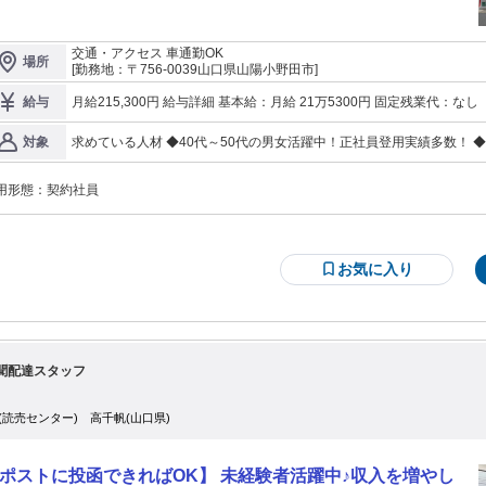
タッフも。 安定した当社で定年
り働けます！ ■正社員登用制度あり（40代・50代登用実績多数） ■研修
実で未経験でも安心！ ■夜勤明け＋月8日の休日(シフトによる)で 自分の時間を
交通・アクセス 車通勤OK
場所
っくり楽しめます ■転居を伴う転勤なし ■正社員の定年は63歳ですが、嘱託社員
[勤務地：〒756-0039山口県山陽小野田市]
年後7年延長可能！ ＝＝＝＝＝＝＝＝＝＝＝＝ 仕事内容 ＝＝＝＝＝＝＝
＝＝＝＝ モニターによる監視やお客さま対応、 高速道路料金所での通行料金収
月給215,300円 給与詳細 基本給：月給 21万5300円 固定残業代：なし 【一律手当】 全員に一律で支払われる通
給与
ます！ ■ETCの監視業務＋お客さま対応 ■料金精算機の監視業務＋お
勤・皆勤・家族手当金額：なし 全員に一律で支払われるその他手当金額：あり ※勤務実績により、
さま対応 ■ブースでのお客さまから直接、通行料金を収受する収受員業務 ※業
給します ・深夜手当（13,950円／月程度） ・時間外手当 ・年末年始手
求めている人材 ◆40代～50代の男女活躍中！正社員登用実績多数！ 
対象
に休憩と仮眠をとります。 15時間20分の実務の中で休憩・仮眠を 入れなが
を支給） ※通勤費は別途支給します ※夏・冬年2回、賞与を支給しま
ランクOK ◆要普通運転免許(AT可) ＜こんな方に向いています！＞ ◆プライベートを大切に働きたい方 ◆安定し
行っています。 ＝＝＝＝＝＝＝＝＝＝＝＝ 入社後の流れ ＝＝＝＝＝＝＝
た会社に長く勤めたい方 ◆チームワークを大切にできる方 ◆新しいこ
＝＝＝＝ 最初の1ヵ月は、先輩社員が一つひとつの業務をしっかり教えます。
用形態：
契約社員
場で自分らしく働きたい方 ＝＝＝＝＝＝＝＝＝＝＝＝ 先輩社員の声：Aさん（前職：派遣で事務職） ＝＝＝＝＝
客さま対応や機器の操作をじっくり覚えてください。 その後も充実した業務マ
＝＝＝＝＝＝＝ 派遣社員で事務員をしておりましたが 次の更新のことを考えると毎回不安でした。 安心して働け
ュアルが用意されていますし、 業務中は全員がトランシーバーを持ち連携しあ
る環境を探していたところ、当社に出会いました！ 入社してみて、とにかく人が温かい職場だと思っています。
ます。 ベテランの先輩があなたをしっかりフォローします◎ ＝＝＝＝＝＝＝＝
困っているとすぐに教えてくれますし、事務所から駆け付けてくれるこ
＝＝＝ 自由な時間が増える勤務体系 ＝＝＝＝＝＝＝＝＝＝＝＝ 基本の勤務シフ
きました。 いろんな職歴や経歴を持つ先輩社員から公私ともに教えて
お気に入り
は、 朝8時20分から始まり翌朝8時50分に終わります。 休憩と仮眠が9時間10分
たと思います。 ＝＝＝＝＝＝＝＝＝＝＝＝ 先輩社員の声：Bさん（前職：小売業界の管理職） ＝＝＝＝＝＝＝＝
＝＝＝＝ 前職では会社の安定性が不安だったうえに 休みが少なく、転職を決めました。 現在は会社が安定してい
、 約24時間で2日分の仕事をするようなイメージです。 夜勤明けの日は仕事
るので安心して働けています。 夜勤明けと月8日の休みがありますので
なく、休日を組み合わせて 利用することで日中の自由な時間を過ごすことも可
ともでき、 趣味の時間、家族との時間を長くとれるので嬉しいです。
！ シフト次第では土日休みも可能です！
聞配達スタッフ
C(読売センター) 高千帆(山口県)
ポストに投函できればOK】 未経験者活躍中♪収入を増やし