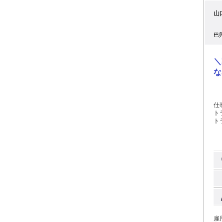
山
巴
＼
な
仕事内容: ━─━─━─━
トラ
ト
溶剤の
四国地方 ★遠くても片道4
など 取引先企
用
キ
ーテ
に 選ばれ
与
週
休日12
じ
働きや
雇