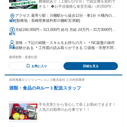
費補助あり（上限5万円/月）で固定費を節約で
きる！ ◆お手頃価格な食堂完備♪（約350円/
食） ◆メーカー転籍支援制度あり！過去6名の
アクセス 最寄り駅：川棚駅から徒歩12分・車1分 ※構内の
実績も☆ ◆有名テーマパークまで車で20分ほど
（無料）駐車場利用OK ※東彼杵ICより車20分程度
[勤務地：長崎県東彼杵郡川棚町百津郷]
場所
◎充実した休日を過ごせる♪
月給240,000円～313,000円 給与 月給 24万円～31万3000円
給与
（一律手当を含む） 月収例：313000円(月給＋各種手当) 交通
費：交通費支給 【交通費】 上限30,000円まで支給※会社規定
資格 ＜下記の経験・スキルをお持ちの方＞ ＊NC旋盤の操作
有り
経験がある ＊工作図の読み取りができる ◎資格・学歴不問
対象
◎若手～ミドルの男性活躍中！
雇用形態：
派遣社員
お気に入り
詳細を見る
吉田海運ロジソリューションズ株式会社 三川内営業所
酒類・食品の4tルート配送スタッフ
手当充実だから安心して長くお勤めできます！
人気の日勤帯のお仕事です！！