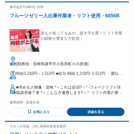
の環境も 大切にしたい方 ・同じ年代の仲間が多い職場を 探
している方 ・将来のためにスキル、キャリアを 積みたい方
株式会社TOMIYO JOB
・経験はないけど、サービス残業や 休日出勤がない環境で収
フルーツゼリー入出庫作業者・リフト使用・6856B
入UPしたい方 ・第二新卒、既卒の方 ＜ご経験がある方も大
歓迎！＞ ◎こんなご経験をお持ちの方 も活躍中です♪ ・物流
倉庫でのかんたんな仕分け、 ピッキング作業 ・食品工場での
お菓子製造のライン作業 ・自動車部品、機械部品などの 組
誰もが知ってるあの、超大手企業！リフト作業
立、加工作業 ・荷物の積み込み・積み下ろし作業 ・座り作業
の経験が豊富な方歓迎！
での検品ライン作業 など まずは気軽に理想の働き方を ご相
談ください！ 未経験からのチャレンジ、 経験を活かしたキャ
リアUP、 寄り添いながら全力で サポートいたします！
[勤務地：長崎県諫早市小長井町小川原浦]
場所
時給1,210円～1,512円 ■給与 時給 1,210円~1,512円 ・週払／
給与
日払制度 ・有給休暇制度 ・団体障害保険制度 ・産前産後休
暇制度 ・育児休暇制度 ・介護休暇制度 ・資格取得支援制度
■求める人物像・資格 *＜これは必須!!＞* -フォークリフト技
・健康診断 ・ストレスチェック ・キャリアアップ制度 ・ス
能講習修了者 *＜こんな方優遇します!!＞* -リフト作業の豊富
対象
タッフ紹介制度 ・退職金前渡し制度 ・育児支援
なご経験 *＜こんな方歓迎します!!＞* -倉庫業のご経験がある
雇用形態：
派遣社員
方 -元気で明かるい方 -体を動かしながら働きたい方
…………………………………………………… 日本語能力試験
お気に入り
詳細を見る
N2以上 日本語の読み書き（漢字・かな）必須 JLPT N2+ /
Must read & write Japanese (kanji & kana)
……………………………………………………
ワタミの宅食 210_長崎佐世保営業所