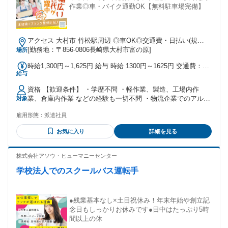
作業◎車・バイク通勤OK【無料駐車場完備】
アクセス 大村市 竹松駅周辺 ◎車OK◎交通費・日払い(規
定)◎当月中・翌月入社大歓迎♪
[勤務地：〒856-0806長崎県大村市富の原]
場所
時給1,300円～1,625円 給与 時給 1300円～1625円 交通費：交
給与
通費支給 ◎月3万円まで実費支給
資格 【歓迎条件】 ・学歴不問 ・軽作業、製造、工場内作
業、倉庫内作業 などの経験も一切不問 ・物流企業でのアルバ
対象
イト・正社員・派遣 経験も一切不問 ・未経験大歓迎 ・ブラ
雇用形態：
派遣社員
ンク復帰も応援 ・社会人デビュー歓迎 ・正社員を目指したい
フリーターさん ・安定して働きたい主婦（夫）さん ・新卒、
お気に入り
詳細を見る
第二新卒、既卒 ・新着求人でお仕事を探している方
株式会社アソウ・ヒューマニーセンター
学校法人でのスクールバス運転手
●残業基本なし×土日祝休み！年末年始や創立記
念日もしっかりお休みです●日中はたっぷり5時
間以上の休