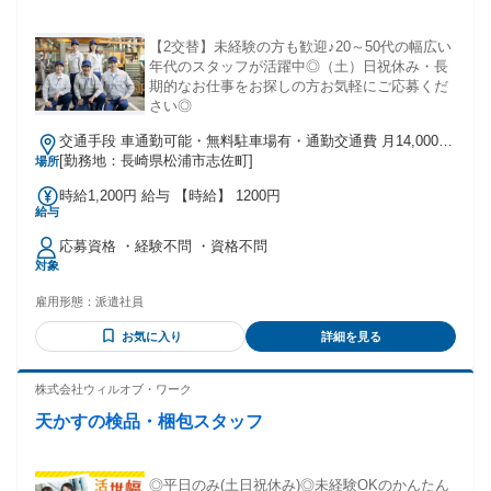
【2交替】未経験の方も歓迎♪20～50代の幅広い
年代のスタッフが活躍中◎（土）日祝休み・長
期的なお仕事をお探しの方お気軽にご応募くだ
さい◎
交通手段 車通勤可能・無料駐車場有・通勤交通費 月14,000円
まで実費支給 【最寄り駅】 ・松浦鉄道「松浦駅」
[勤務地：長崎県松浦市志佐町]
場所
時給1,200円 給与 【時給】 1200円
給与
応募資格 ・経験不問 ・資格不問
対象
雇用形態：
派遣社員
お気に入り
詳細を見る
株式会社ウィルオブ・ワーク
天かすの検品・梱包スタッフ
◎平日のみ(土日祝休み)◎未経験OKのかんたん