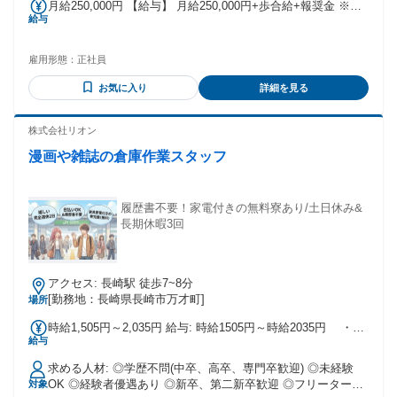
月給250,000円 【給与】 月給250,000円+歩合給+報奨金 ※安
給与
定した固定給+成果に見合った 報奨金ありでモチベーション
もUP!! ＼社員平均月収:650,000円!／ 【月収例】 26歳(入社3
年目):月収630,000円 31歳(入社7年目):月収680,000円 45歳(入
雇用形態：
正社員
社5年目):月収760,000円
お気に入り
詳細を見る
株式会社リオン
漫画や雑誌の倉庫作業スタッフ
履歴書不要！家電付きの無料寮あり/土日休み&
長期休暇3回
アクセス: 長崎駅 徒歩7~8分
[勤務地：長崎県長崎市万才町]
場所
時給1,505円～2,035円 給与: 時給1505円～時給2035円 ・交
給与
通費は全額支給 ・日払いや週払いもOK ・寮費無料の家具家
電付き寮完備 ＼1から新生活スタートも応援！／ 実家住まい
求める人材: ◎学歴不問(中卒、高卒、専門卒歓迎) ◎未経験
の方でも安心の 初期費用なしですぐに住める 家具・家電付き
OK ◎経験者優遇あり ◎新卒、第二新卒歓迎 ◎フリーターOK
対象
の寮を完備しております！ 引っ越しの手間なし！ ✅節約して