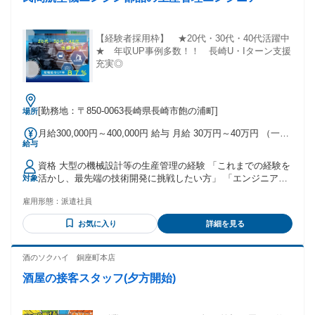
【経験者採用枠】 ★20代・30代・40代活躍中
★ 年収UP事例多数！！ 長崎U・Iターン支援
充実◎
[勤務地：〒850-0063長崎県長崎市飽の浦町]
場所
月給300,000円～400,000円 給与 月給 30万円～40万円 （一律
給与
手当を含む） ※経験・スキル・能力を考慮し決定します ◆年
収アップ事例多数◆ 転職されてきた方の、 87％が前職より給
資格 大型の機械設計等の生産管理の経験 「これまでの経験を
与アップし入社しています！ ★☆年収例☆★ 年収720万円
活かし、最先端の技術開発に挑戦したい方」 「エンジニアと
対象
（月給45万円＋時間外手当＋賞与） 設計10年目 年収580万円
してさらなる成長やキャリアアップを目指したい方」 「働き
（月給32.5万円＋時間外手当＋賞与 設計5年目 年収420万円
雇用形態：
派遣社員
やすい環境でワークライフバランスを大切にしたい方」 「今
（月給24.5万円＋時間外手当＋賞与）設計1年目 交通費：通勤
よりも年収をアップさせたい方」 そんな思いをお持ちの方の
交通費全額支給 会社規定に基づき全額支給
お気に入り
詳細を見る
ご応募をお待ちしております！ 年齢の条件と理由：例外事由1
号年齢制限 制限あり～59歳：年齢制限該当事由：定年を上限
酒のソクハイ 銅座町本店
酒屋の接客スタッフ(夕方開始)