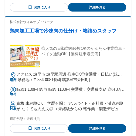
技能手当 ・検査員手当
お気に入り
詳細を見る
株式会社ウィルオブ・ワーク
鶏肉加工工場で冷凍肉の仕分け・箱詰めスタッフ
◎人気の日勤◎未経験OKのかんたん作業◎車・
バイク通勤OK【無料駐車場完備】
アクセス 諫早市 諫早駅周辺 ◎車OK◎交通費・日払い(規
定)◎当月中・翌月入社大歓迎♪
[勤務地：〒854-0081長崎県諫早市栄田町]
場所
時給1,100円 給与 時給 1100円 交通費：交通費支給 ◎月3万円
給与
まで実費支給
資格 未経験OK！学歴不問！ アルバイト・正社員・派遣経験
が なくても大丈夫◎ ＜未経験からの 軽作業・製造デビュー
対象
応援！＞ ◎ひとつでもあてはまる方は大歓迎♪ ・初めての仕
雇用形態：
派遣社員
事でも挑戦してみたい方 ・少しブランクはあるけど復帰した
い方 ・アルバイト経験しかないけど 安定して働きたい方 ・
お気に入り
詳細を見る
自分のペースを大切に働きたい方 ・条件面はもちろん、職場