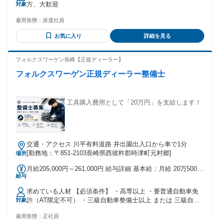
方、大歓迎
対象
雇用形態：
派遣社員
お気に入り
詳細を見る
フォルクスワーゲン長崎【正規ディーラー】
フォルクスワーゲン正規ディーラー整備士
工具購入費用として「20万円」を支給します！
交通・アクセス 川平有料道路 井出園出入口から車で1分
[勤務地：〒851-2103長崎県西彼杵郡時津町元村郷]
場所
月給205,000円～261,000円 給与詳細 基本給：月給 20万5000
給与
円 〜 26万1000円 固定残業代：なし 【一律手当】 全員に一律
で支払われる通勤・皆勤・家族手当金額：なし 全員に一律で
求めている人材 【必須条件】 ・高専以上 ・要普通自動車免
支払われるその他手当金額：なし ＜昇給＞ ・年1回（4月）
許（AT限定不可） ・三級自動車整備士以上 または 三級自動
対象
＜賞与＞ ・年2回（7月・12月） ＜各種手当＞ ・通勤手当 ・
車整備士 ※自動車ディーラー勤務 経験者優遇 ※年齢、経
残業手当 ・奨励金手当 ・家族手当 ・職責手当 ・等級手当 ・
雇用形態：
正社員
験、スキルを考慮の上、決定していきます。