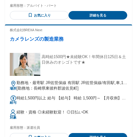
✅20代～40代が中心に たくさん活躍している環境です！ ＼こ
お金を貯められる環境！ 生活費を抑えて安心して働けます！
雇用形態：
アルバイト・パート
んな方にぴったりのお仕事です／ ◎未経験からチャレンジし
たい ◎働きやすい職場を探している ◎モクモク作業するのが
お気に入り
詳細を見る
得意 ◎とにかく早くお金を貯めたい ◎力仕事はなるべくやり
たくない ◎将来は正社員として働きたい ◎複雑な業務はやり
たくない <こんなお仕事でお探しの方にも！> 梱包や仕分け、
株式会社BREXA Next
点検などの軽作業や 検品やピッキングなどの倉庫作業 倉庫や
カメラレンズの製造業務
工場でのライン作業や機械作業など製造スタッフ 警備員や土
木現場作業員などの立ち仕事、肉体労働 ガソリンスタンドや
飲食などのサービス業など
高時給1500円★未経験OK！年間休日125日＆土
日休みのオシゴトです★
勤務地・最寄駅 JR佐世保線 有田駅 JR佐世保線/有田駅,車,10
分 ※西九州自動車道波佐見有田ICから車で10分 ※波佐見役場
[勤務地：長崎県東彼杵郡波佐見町]
場所
前停留所から徒歩で21分 ★工場敷地内に無料駐車場あり
時給1,500円以上 給与 【給与】 時給 1,500円～ 【月収例】
給与
240000円～260000円 ※試用期間あり(2週間)給与変動なし
【交通費】 ※月3万円まで支給
経験・資格 ◎未経験歓迎！ ◎日払いOK
対象
雇用形態：
派遣社員