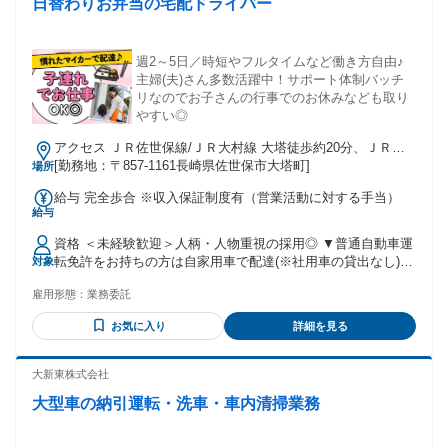
日替わりお弁当の宅配ドライバー
週2～5日／時短やフルタイムなど働き方自由♪
主婦(夫)さん多数活躍中！サポート体制バッチ
リなのでお子さんの行事でのお休みなども取り
やすい◎
アクセス ＪＲ佐世保線/ＪＲ大村線 大塔徒歩約20分、ＪＲ佐
世保線/ＪＲ大村線 日宇徒歩約29分、ＪＲ大村線 早岐西口徒
[勤務地：〒857-1161長崎県佐世保市大塔町]
場所
歩約52分
給与 完全歩合 ※収入保証制度有（営業活動に対する手当）
給与
資格 ＜未経験歓迎＞人柄・人物重視の採用◎ ▼普通自動車運
転免許をお持ちの方は自家用車で配達(※社用車の貸出なし)
対象
▼スマートフォンお持ちの方（業務で使用） ▼契約後インボ
雇用形態：
業務委託
イス登録必須 ～インボイス登録って？～ 簡単にいうと業務上
の請求書発行のために税務署へ登録すること！ 最初に担当者
お気に入り
詳細を見る
が手順・記載方法など全てお伝えするため、 「全く知識がな
い」「初めて聞いた」という方もご安心ください。 特別何か
考えたり、手間がかかる心配などは一切ありません！ 登録時
大新東株式会社
は営業所が全面サポートします◎ ＊経験不問／資格不問／無
大型車の納引運転・洗車・車内清掃業務
資格OK ＊経験者歓迎／ブランクOK ＊フリーター歓迎／主婦
(夫)歓迎／主婦・主夫活躍中 ＊学歴不問／正社員経験不問