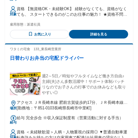
交通費：交通費支給 ※車通勤OK
資格 【無資格OK・未経験OK】 経験がなくても、資格がなく
ても、 スタートできるのがこのお仕事の魅力！ ★資格不問・
対象
経験不問・学歴不問 ★久しぶりのお仕事復帰/ブランクOK ★
雇用形態：
派遣社員
主夫・主婦歓迎 ★ミドル・シニア・中高年応援 ★40代・50代
女性活躍中 ★他業種からのジョブチェンジ歓迎 ★扶養内パー
お気に入り
詳細を見る
トからフル勤務へのジョブチェンジ歓迎 ★扶養の枠を超えて
安定収入を目指したい方歓迎
ワタミの宅食 133_東長崎営業所
日替わりお弁当の宅配ドライバー
週2～5日／時短やフルタイムなど働き方自由♪
主婦(夫)さん多数活躍中！サポート体制バッチ
リなのでお子さんの行事でのお休みなども取り
やすい◎
アクセス ＪＲ長崎本線 肥前古賀徒歩約17分、ＪＲ長崎本線
市布徒歩約29分、ＪＲ長崎本線 喜々津徒歩約53分
[勤務地：〒851-0103長崎県長崎市中里町]
場所
給与 完全歩合 ※収入保証制度有（営業活動に対する手当）
給与
資格 ＜未経験歓迎＞人柄・人物重視の採用◎ ▼普通自動車運
転免許をお持ちの方は自家用車で配達(※社用車の貸出なし)
対象