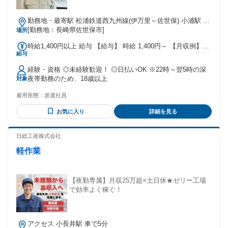
勤務地・最寄駅 松浦鉄道西九州線(伊万里～佐世保) 小浦駅 西
九州線(伊万里～佐世保)/小浦駅,徒歩15分 西九州自動車道佐々
[勤務地：長崎県佐世保市]
場所
ICから車で10分 ★工場敷地内に無料駐車場あり
時給1,400円以上 給与 【給与】 時給 1,400円～ 【月収例】
給与
270000円～290000円 ※試用期間あり(2週間)時給変動なし
【交通費】 ※月3万円まで支給
経験・資格 ◎未経験歓迎！ ◎日払いOK ※22時～翌5時の深
夜帯勤務のため、18歳以上
対象
雇用形態：
派遣社員
お気に入り
詳細を見る
日総工産株式会社
軽作業
【夜勤専属】月収25万超×土日休★ゼリー工場
で効率よく稼ぐ！
アクセス 小長井駅 車で5分