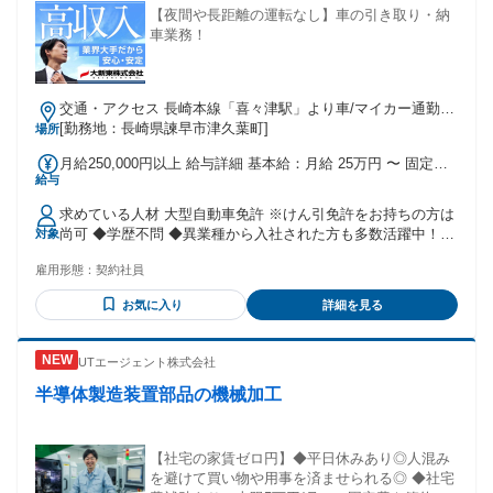
【夜間や長距離の運転なし】車の引き取り・納
車業務！
交通・アクセス 長崎本線「喜々津駅」より車/マイカー通勤可
能
[勤務地：長崎県諫早市津久葉町]
場所
月給250,000円以上 給与詳細 基本給：月給 25万円 〜 固定残
給与
業代：なし 【一律手当】 全員に一律で支払われる通勤・皆
勤・家族手当金額：あり 全員に一律で支払われるその他手当
求めている人材 大型自動車免許 ※けん引免許をお持ちの方は
金額：なし 詳細は社会保険 / 福利厚生に記載
尚可 ◆学歴不問 ◆異業種から入社された方も多数活躍中！
対象
◆男性、女性どちらも活躍しています！ ＜働いているスタッ
雇用形態：
契約社員
フの年齢構成比＞ 30代未満…2.18% 30代前半…2.77% 30代後
半…3.14% 40代前半…6.65% 40代後半…13.35% 50代前半…
お気に入り
詳細を見る
27.45% 50代後半…44.47%
UTエージェント株式会社
半導体製造装置部品の機械加工
【社宅の家賃ゼロ円】◆平日休みあり◎人混み
を避けて買い物や用事を済ませられる◎ ◆社宅