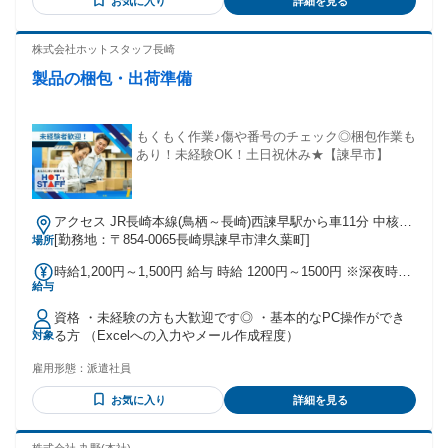
お気に入り
詳細を見る
株式会社ホットスタッフ長崎
製品の梱包・出荷準備
もくもく作業♪傷や番号のチェック◎梱包作業も
あり！未経験OK！土日祝休み★【諫早市】
アクセス JR長崎本線(鳥栖～長崎)西諫早駅から車11分 中核団
[勤務地：〒854-0065長崎県諫早市津久葉町]
地入口バス停（徒歩4分） 車バイク通勤OK♪ 無料駐車場あり
場所
時給1,200円～1,500円 給与 時給 1200円～1500円 ※深夜時間
給与
帯や残業発生時は、 さらに別途手当が支給されます♪ 交通
費：交通費支給
資格 ・未経験の方も大歓迎です◎ ・基本的なPC操作ができ
る方 （Excelへの入力やメール作成程度）
対象
雇用形態：
派遣社員
お気に入り
詳細を見る