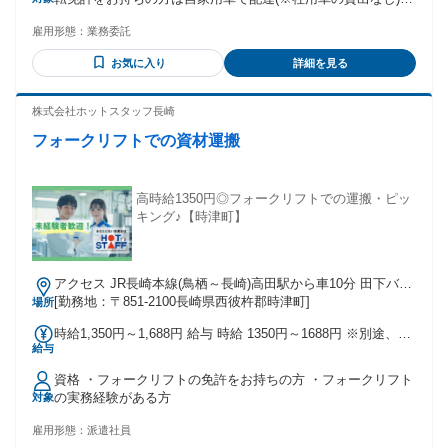
▼スマートフォンお持ちの方（業務で使用） ▼契約後インボ
雇用形態：
業務委託
イス登録必須 ～インボイス登録って？～ 簡単にいうと業務上
の請求書発行のために税務署へ登録すること！ 最初に担当者
お気に入り
詳細を見る
が手順・記載方法など全てお伝えするため、 「全く知識がな
い」「初めて聞いた」という方もご安心ください。 特別何か
考えたり、手間がかかる心配などは一切ありません！ 登録時
株式会社ホットスタッフ長崎
は営業所が全面サポートします◎ ＊経験不問／資格不問／無
フォークリフトでの資材運搬
資格OK ＊経験者歓迎／ブランクOK ＊フリーター歓迎／主婦
(夫)歓迎／主婦・主夫活躍中 ＊学歴不問／正社員経験不問
高時給1350円◎フォークリフトでの運搬・ピッ
キング♪【時津町】
アクセス JR長崎本線(鳥栖～長崎)高田駅から車10分 田下バス
停（徒歩3分） 時津中学校前バス停（徒歩8分） 公共交通機関
[勤務地：〒851-2100長崎県西彼杵郡時津町]
場所
での通勤が便利♪ 原付バイク通勤OK◎
時給1,350円～1,688円 給与 時給 1350円～1688円 ※別途、残
給与
業代や交通費を支給します◎ しっかり稼げる高収入のお仕事
です★ 交通費：交通費支給
資格 ・フォークリフトの免許をお持ちの方 ・フォークリフト
の実務経験がある方
対象
雇用形態：
派遣社員