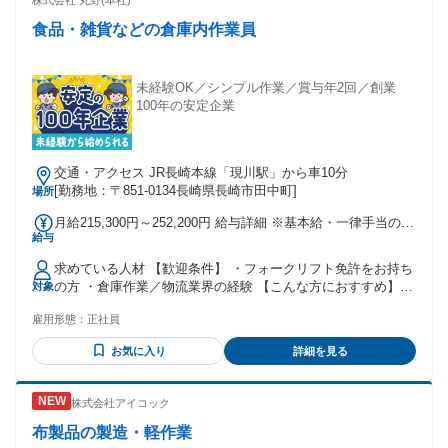
株式会社 丸野(本社)
食品・雑貨などの倉庫内作業員
未経験OK／シンプル作業／賞与年2回／創業
100年の安定企業
交通・アクセス JR長崎本線「現川駅」から車10分
[勤務地：〒851-0134長崎県長崎市田中町]
場所
月給215,300円～252,200円 給与詳細 ※基本給・一律手当の総
給与
額 基本給：月給 17万9480円 固定残業代：なし 【一律手当】
全員に一律で支払われる通勤・皆勤・家族手当金額：なし 全
求めている人材 【歓迎条件】 ・フォークリフト免許をお持ち
員に一律で支払われるその他手当金額：あり 1ヶ月あたり3万
の方 ・倉庫作業／物流業界の経験 【こんな方におすすめ】
対象
5820円 〜 7万2720円 ・昇給あり ・賞与年2回 ＊会社規程に
・体を動かして働きたい方 ・コツコツ・モクモク作業が得意
よる ・資格手当：34,000～37,900円 ・各種手当あり ※資格
雇用形態：
正社員
な方 ・新しい環境でチャレンジしたい方 ・安定企業で長く働
取得支援制度を使って給与アップも可能です。 ・通勤費支給
きたい方
（上限あり月額35,000円まで）
お気に入り
詳細を見る
株式会社アイコック
布製品の製造・軽作業