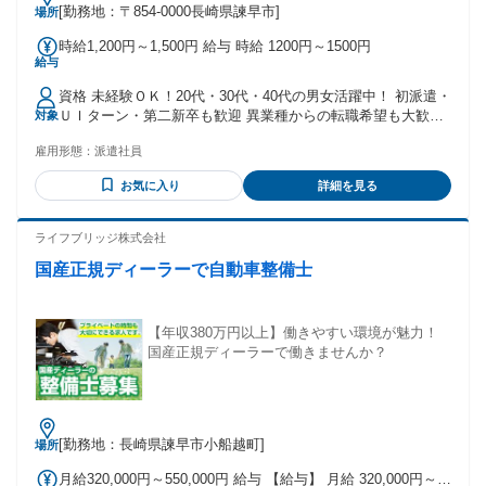
[勤務地：〒854-0000長崎県諫早市]
場所
時給1,200円～1,500円 給与 時給 1200円～1500円
給与
資格 未経験ＯＫ！20代・30代・40代の男女活躍中！ 初派遣・
ＵＩターン・第二新卒も歓迎 異業種からの転職希望も大歓
対象
迎！ 長期で安定したい方にピッタリです！
雇用形態：
派遣社員
お気に入り
詳細を見る
ライフブリッジ株式会社
国産正規ディーラーで自動車整備士
【年収380万円以上】働きやすい環境が魅力！
国産正規ディーラーで働きませんか？
[勤務地：長崎県諫早市小船越町]
場所
月給320,000円～550,000円 給与 【給与】 月給 320,000円～