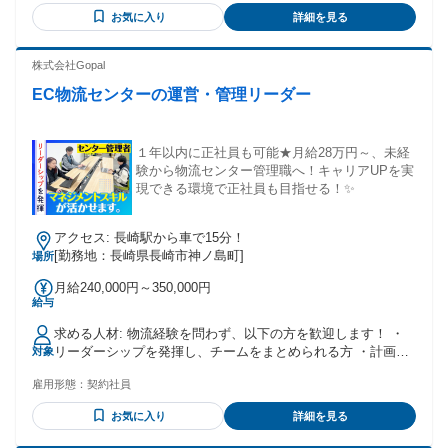
とができる職場です｡ ですので、お気軽にご応募ください♪
お気に入り
詳細を見る
株式会社Gopal
EC物流センターの運営・管理リーダー
１年以内に正社員も可能★月給28万円～、未経
験から物流センター管理職へ！キャリアUPを実
現できる環境で正社員も目指せる！✨
アクセス: 長崎駅から車で15分！
[勤務地：長崎県長崎市神ノ島町]
場所
月給240,000円～350,000円
給与
求める人材: 物流経験を問わず、以下の方を歓迎します！ ・
リーダーシップを発揮し、チームをまとめられる方 ・計画性
対象
を持って効率的に業務を進められる方 ・基本的なPCスキル
雇用形態：
契約社員
（Excel/Word）をお持ちの方 ・スタッフと円滑なコミュニケ
ーションを取れる方 【歓迎スキル】 ・マネジメント経験があ
お気に入り
詳細を見る
る方