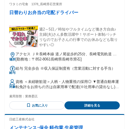
考えたり、手間がかかる心配などは一切ありません！ 登録時
ワタミの宅食 1378_長崎滑石営業所
は営業所が全面サポートします◎ ＊経験不問／資格不問／無
日替わりお弁当の宅配ドライバー
資格OK ＊経験者歓迎／ブランクOK ＊フリーター歓迎／主婦
(夫)歓迎／主婦・主夫活躍中 ＊学歴不問／正社員経験不問
週2～5日／時短やフルタイムなど働き方自由♪
主婦(夫)さん多数活躍中！サポート体制バッチ
リなのでお子さんの行事でのお休みなども取り
やすい◎
アクセス ＪＲ長崎本線 道ノ尾徒歩約25分、長崎電気軌道 赤
迫徒歩約39分、長崎電気軌道 住吉（長崎県）徒歩約43分
[勤務地：〒852-8061長崎県長崎市滑石]
場所
給与 完全歩合 ※収入保証制度有（営業活動に対する手当）
給与
資格 ＜未経験歓迎＞人柄・人物重視の採用◎ ▼普通自動車運
転免許をお持ちの方は自家用車で配達(※社用車の貸出なし)
対象
▼スマートフォンお持ちの方（業務で使用） ▼契約後インボ
雇用形態：
業務委託
イス登録必須 ～インボイス登録って？～ 簡単にいうと業務上
の請求書発行のために税務署へ登録すること！ 最初に担当者
お気に入り
詳細を見る
が手順・記載方法など全てお伝えするため、 「全く知識がな
い」「初めて聞いた」という方もご安心ください。 特別何か
考えたり、手間がかかる心配などは一切ありません！ 登録時
日総工産株式会社
は営業所が全面サポートします◎ ＊経験不問／資格不問／無
メンテナンス･保全 軽作業 生産管理
資格OK ＊経験者歓迎／ブランクOK ＊フリーター歓迎／主婦