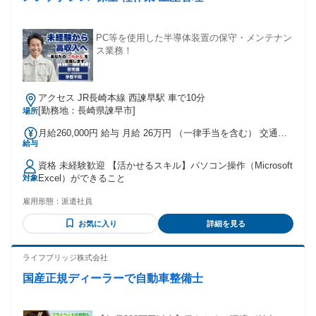
(夫)歓迎／主婦・主夫活躍中 ＊学歴不問／正社員経験不問
PC等を使用した半導体装置の保守・メンテナン
ス業務！
アクセス JR長崎本線 西諫早駅 車で10分
[勤務地：長崎県諫早市]
場所
月給260,000円 給与 月給 26万円 （一律手当を含む） 交通
給与
費：通勤交通費全額支給 交通費は月10万円/迄支給あり
資格 未経験歓迎 【活かせるスキル】パソコン操作（Microsoft
Excel）ができること
対象
雇用形態：
派遣社員
お気に入り
詳細を見る
ライフブリッジ株式会社
国産正規ディーラーで自動車整備士