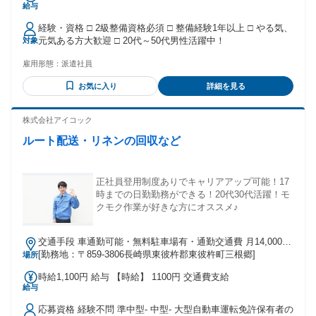
給与
550,000円 ◎技能手当あり(30,000円) ◎資格手当あり(10,000
円) ◎残業手当別途支給あり ◎交通費別途支給あり
経験・資格 □ 2級整備資格必須 □ 整備経験1年以上 □ やる気、
元気ある方大歓迎 □ 20代～50代男性活躍中！
対象
雇用形態：
派遣社員
お気に入り
詳細を見る
株式会社アイコック
ルート配送・リネンの回収など
正社員登用制度ありでキャリアアップ可能！17
時までの日勤勤務ができる！20代30代活躍！モ
クモク作業が好きな方にオススメ♪
交通手段 車通勤可能・無料駐車場有・通勤交通費 月14,000円
まで実費支給 【最寄り駅】 ・ＪＲ大村線「彼杵駅」
[勤務地：〒859-3806長崎県東彼杵郡東彼杵町三根郷]
場所
時給1,100円 給与 【時給】 1100円 交通費支給
給与
応募資格 経験不問 準中型- 中型- 大型自動車運転免許保有者の