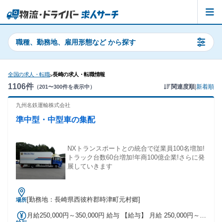
職種、勤務地、雇用形態など から探す
全国の求人・転職
長崎の求人・転職情報
>
1106
件
関連度順
|
新着順
（
201
〜
300
件を表示中）
九州名鉄運輸株式会社
準中型・中型車の集配
NXトランスポートとの統合で従業員100名増加!
トラック台数60台増加!年商100億企業!さらに発
展していきます
[勤務地：長崎県西彼杵郡時津町元村郷]
場所
月給250,000円～350,000円 給与 【給与】 月給 250,000円～