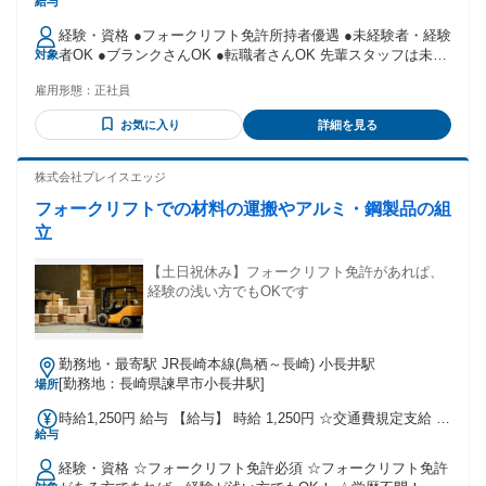
給与
350,000円
経験・資格 ●フォークリフト免許所持者優遇 ●未経験者・経験
者OK ●ブランクさんOK ●転職者さんOK 先輩スタッフは未経
対象
験から始めた方が多数なんです!! 要中型免許(8t限定以上) 又は
雇用形態：
正社員
要大型免許 ※経験者の方優遇致します！ ※準中型免許以下の
方でもお気軽にお問い合わせください。 (免許支援制度があり
お気に入り
詳細を見る
ますので、入社後免許取得も可能です。) ★業界未経験から始
めた方もたくさんいますのでご安心ください♪
株式会社プレイスエッジ
フォークリフトでの材料の運搬やアルミ・鋼製品の組
立
【土日祝休み】フォークリフト免許があれぱ、
経験の浅い方でもOKです
勤務地・最寄駅 JR長崎本線(鳥栖～長崎) 小長井駅
[勤務地：長崎県諫早市小長井駅]
場所
時給1,250円 給与 【給与】 時給 1,250円 ☆交通費規定支給 ☆
給与
昇給あり(規定あり) ★週払いOK(規定有) ★特別手当あり 【交
通費】 (距離に応じて※上限 13,720円) ◆通勤時の高速道路代
経験・資格 ☆フォークリフト免許必須 ☆フォークリフト免許
を補助します(規定有) 遠方にお住まいの方も安心♪