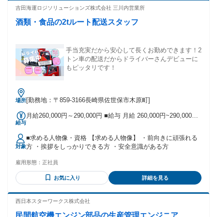
吉田海運ロジソリューションズ株式会社 三川内営業所
酒類・食品の2tルート配送スタッフ
手当充実だから安心して長くお勤めできます！2
トン車の配送だからドライバーさんデビューに
もピッタリです！
[勤務地：〒859-3166長崎県佐世保市木原町]
場所
月給260,000円～290,000円 ■給与 月給 260,000円~290,000円
給与
・基本給154,456円 ・無事故・車両管理手当13,000円/月、運
行手当21,000円～/月 ・残業代、深夜手当は別途支給。 【福
■求める人物像・資格 【求める人物像】 ・前向きに頑張れる
利厚生】 ・社会保険完備 ・交通費支給(規定による) ・賞与あ
方 ・挨拶をしっかりできる方 ・安全意識がある方
対象
り ・制服貸与 ・確定拠出年金制度あり ・長期障害所得保障
保険あり ・資格所得制度あり(フォークリフト) ・各種資格手
雇用形態：
正社員
当あり 例)簿記2級所持 7,500円/月(仕事内容に関係なく保持の
みでOK) ・食料品格安社内販売あり ・試用期間:最長6ヶ月(給
お気に入り
詳細を見る
与変動無し) ・定年60歳※再雇用制度あり 固定残業代の有
無：なし ■交通費 全額支給 ※月間支給条件：上限18,700円 片
西日本スターワークス株式会社
道通勤距離2キロ以上で距離に応じて支給（月額上限18,700
円）
民間航空機エンジン部品の生産管理エンジニア