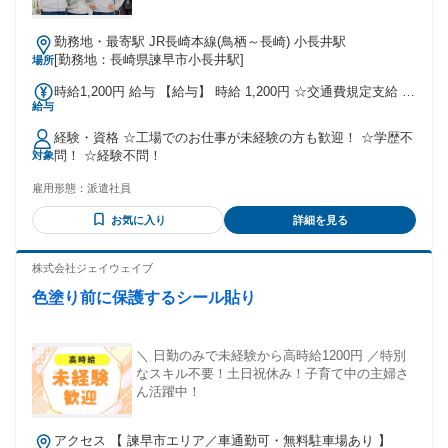
勤務地・最寄駅 JR長崎本線(鳥栖～長崎) 小長井駅
[勤務地：長崎県諫早市小長井駅]
場所
時給1,200円 給与 【給与】 時給 1,200円 ☆交通費規定支給 ☆
給与
昇給あり(規定あり) ★週払いOK(規定有) ★特別手当あり 【交
通費】 (距離に応じて※上限 13,720円) ◆通勤時の高速道路代
経験・資格 ☆工場でのお仕事が未経験の方も歓迎！ ☆学歴不
を補助します(規定有) 遠方にお住まいの方も安心♪
問！ ☆経験不問！
対象
雇用形態：
派遣社員
お気に入り
詳細を見る
株式会社ジェイウェイブ
色塗り前に保護するシール貼り
＼ 日勤のみで未経験から高時給1200円 ／特別
なスキル不要！土日祝休み！子育て中の主婦さ
ん活躍中！
アクセス 【 諫早市エリア／車通勤可・無料駐車場あり 】