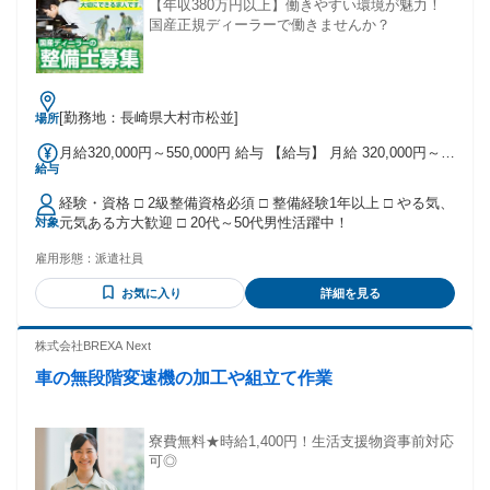
【年収380万円以上】働きやすい環境が魅力！
国産正規ディーラーで働きませんか？
[勤務地：長崎県大村市松並]
場所
月給320,000円～550,000円 給与 【給与】 月給 320,000円～
給与
550,000円 ◎技能手当あり(30,000円) ◎資格手当あり(10,000
円) ◎残業手当別途支給あり ◎交通費別途支給あり
経験・資格 □ 2級整備資格必須 □ 整備経験1年以上 □ やる気、
元気ある方大歓迎 □ 20代～50代男性活躍中！
対象
雇用形態：
派遣社員
お気に入り
詳細を見る
株式会社BREXA Next
車の無段階変速機の加工や組立て作業
寮費無料★時給1,400円！生活支援物資事前対応
可◎