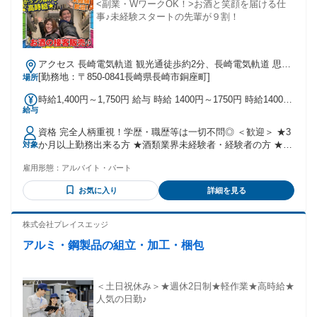
<副業・WワークOK！>お酒と笑顔を届ける仕
事♪未経験スタートの先輩が９割！
アクセス 長崎電気軌道 観光通徒歩約2分、長崎電気軌道 思案
橋徒歩約4分、ＪＲ長崎本線 長崎（長崎県）東口徒歩約24分
[勤務地：〒850-0841長崎県長崎市銅座町]
場所
時給1,400円～1,750円 給与 時給 1400円～1750円 時給1400
給与
円/深夜時給1750円 交通費：交通費支給 ◇交通費規定支
給:234円／１日 ※従業員専用の駐車場は設けておりませんの
資格 完全人柄重視！学歴・職歴等は一切不問◎ ＜歓迎＞ ★3
で、自家用車等での通勤につきまして、駐車料金等は個人負
か月以上勤務出来る方 ★酒類業界未経験者・経験者の方 ★英
対象
担となります。
語が話せる方は大歓迎！ ほとんどのスタッフが業界未経験で
雇用形態：
アルバイト・パート
す！ お酒の知識や資格、経験が全くなくても問題ナシ！ 人と
話すことやコミュニケーションをとるのが得意な方 お客様の
お気に入り
詳細を見る
「ありがとう！」にやりがいを感じる方は活躍間違いなしで
す！ 他にも食品販売経験がある方や、 居酒屋など飲食店で勤
務していた方、 ピッキング・仕分けなど軽作業のアルバイト
株式会社プレイスエッジ
経験がある方などなど.. どなたも大歓迎です♪
アルミ・鋼製品の組立・加工・梱包
＜土日祝休み＞★週休2日制★軽作業★高時給★
人気の日勤♪