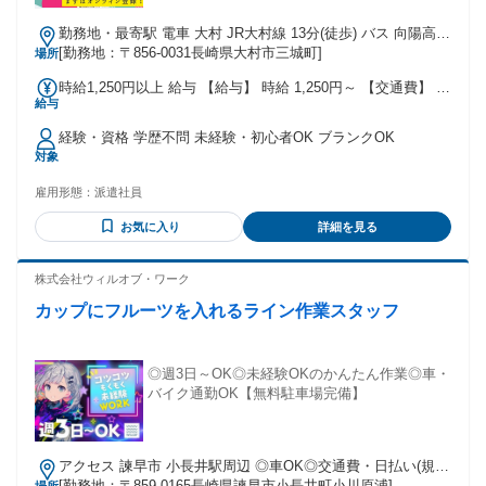
勤務地・最寄駅 電車 大村 JR大村線 13分(徒歩) バス 向陽高校
前 1分(徒歩)
[勤務地：〒856-0031長崎県大村市三城町]
場所
時給1,250円以上 給与 【給与】 時給 1,250円～ 【交通費】 交
給与
通費支給(会社規定あり)
経験・資格 学歴不問 未経験・初心者OK ブランクOK
対象
雇用形態：
派遣社員
お気に入り
詳細を見る
株式会社ウィルオブ・ワーク
カップにフルーツを入れるライン作業スタッフ
◎週3日～OK◎未経験OKのかんたん作業◎車・
バイク通勤OK【無料駐車場完備】
アクセス 諫早市 小長井駅周辺 ◎車OK◎交通費・日払い(規
定)◎当月中・翌月入社大歓迎♪
[勤務地：〒859-0165長崎県諫早市小長井町小川原浦]