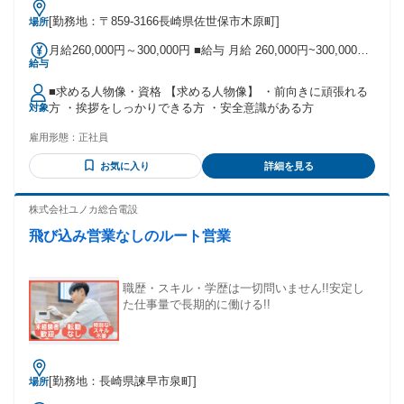
[勤務地：〒859-3166長崎県佐世保市木原町]
場所
月給260,000円～300,000円 ■給与 月給 260,000円~300,000円
給与
・基本給154,456円 ・無事故・車両管理手当13,000円/月、運
行手当21,000円～/月 ・残業代、深夜手当は別途支給。 【福
■求める人物像・資格 【求める人物像】 ・前向きに頑張れる
利厚生】 ・社会保険完備 ・交通費支給(規定による) ・賞与あ
方 ・挨拶をしっかりできる方 ・安全意識がある方
対象
り ・制服貸与 ・確定拠出年金制度あり ・長期障害所得保障
保険あり ・資格所得制度あり(フォークリフト) ・各種資格手
雇用形態：
正社員
当あり 例)簿記2級所持 7,500円/月(仕事内容に関係なく保持の
みでOK) ・食料品格安社内販売あり ・試用期間:最長6ヶ月(給
お気に入り
詳細を見る
与変動無し) ・定年60歳※再雇用制度あり 固定残業代の有
無：なし ■交通費 全額支給 ※月間支給条件：片道通勤距離2
株式会社ユノカ総合電設
キロ以上で距離に応じて支給（月額上限18,700円） 片道通勤
距離2キロ以上で距離に応じて支給（月額上限18,700円）
飛び込み営業なしのルート営業
職歴・スキル・学歴は一切問いません!!安定し
た仕事量で長期的に働ける!!
[勤務地：長崎県諫早市泉町]
場所