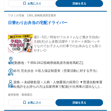
お気に入り
詳細を見る
ワタミの宅食 1383_長崎島原西営業所
日替わりお弁当の宅配ドライバー
週2～5日／時短やフルタイムなど働き方自由♪
主婦(夫)さん多数活躍中！サポート体制バッチ
リなのでお子さんの行事でのお休みなども取り
やすい◎
[勤務地：〒859-2412長崎県南島原市南有馬町乙]
場所
給与 完全歩合 ※収入保証制度有（営業活動に対する手当）
給与
資格 ＜未経験歓迎＞人柄・人物重視の採用◎ ▼普通自動車運
転免許をお持ちの方は自家用車で配達(※社用車の貸出なし)
対象
▼スマートフォンお持ちの方（業務で使用） ▼契約後インボ
雇用形態：
業務委託
イス登録必須 ～インボイス登録って？～ 簡単にいうと業務上
の請求書発行のために税務署へ登録すること！ 最初に担当者
お気に入り
詳細を見る
が手順・記載方法など全てお伝えするため、 「全く知識がな
い」「初めて聞いた」という方もご安心ください。 特別何か