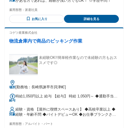
がある方であれば、経験が浅い方でもOK！ ☆学歴不問！
対象
雇用形態：
派遣社員
お気に入り
詳細を見る
コゲツ産業株式会社
物流倉庫内で商品のピッキング作業
未経験OK!!簡単軽作業なので未経験の方もおス
スメです◎
[勤務地：長崎県諫早市貝津町]
場所
時給1,050円以上 給与 【給与】 時給 1,050円～ ◆通勤手当あ
給与
り ◆時間外手当
経験・資格 【屋外に喫煙スペースあり】 ◆高校卒業以上 ◆
経験・年齢不問 ◆バイトデビューOK ◆お仕事ブランクさん
対象
もOK 未経験からでも難しい作業は一切ありませんので､一か
雇用形態：
アルバイト・パート
ら働くことができます。 幅広い年代のスタッフが活躍するこ